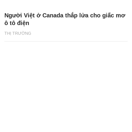
Người Việt ở Canada thắp lửa cho giấc mơ
ô tô điện
THỊ TRƯỜNG