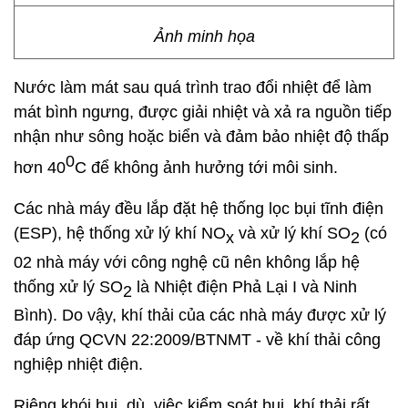
Ảnh minh họa
Nước làm mát sau quá trình trao đổi nhiệt để làm
mát bình ngưng, được giải nhiệt và xả ra nguồn tiếp
nhận như sông hoặc biển và đảm bảo nhiệt độ thấp
0
hơn 40
C để không ảnh hưởng tới môi sinh.
Các nhà máy đều lắp đặt hệ thống lọc bụi tĩnh điện
(ESP), hệ thống xử lý khí NO
và xử lý khí SO
(có
x
2
02 nhà máy với công nghệ cũ nên không lắp hệ
thống xử lý SO
là Nhiệt điện Phả Lại I và Ninh
2
Bình). Do vậy, khí thải của các nhà máy được xử lý
đáp ứng QCVN 22:2009/BTNMT - về khí thải công
nghiệp nhiệt điện.
Riêng khói bụi, dù, việc kiểm soát bụi, khí thải rất