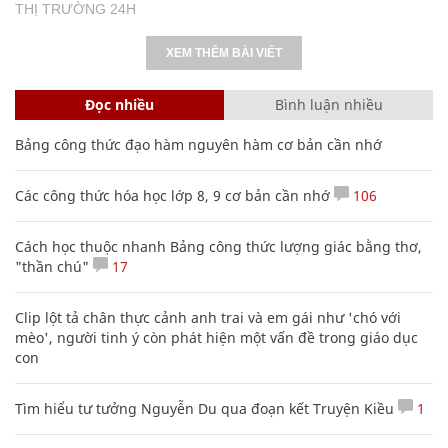
THỊ TRƯỜNG 24H
XEM THÊM BÀI VIẾT
Đọc nhiều
Bình luận nhiều
Bảng công thức đạo hàm nguyên hàm cơ bản cần nhớ
Các công thức hóa học lớp 8, 9 cơ bản cần nhớ
106
Cách học thuộc nhanh Bảng công thức lượng giác bằng thơ,
"thần chú"
17
Clip lột tả chân thực cảnh anh trai và em gái như 'chó với
mèo', người tinh ý còn phát hiện một vấn đề trong giáo dục
con
Tìm hiểu tư tưởng Nguyễn Du qua đoạn kết Truyện Kiều
1