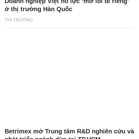
Doanh nghiệp Việt nỗ lực ‘mở lối đi riêng’
ở thị trường Hàn Quốc
THỊ TRƯỜNG
Betrimex mở Trung tâm R&D nghiên cứu và