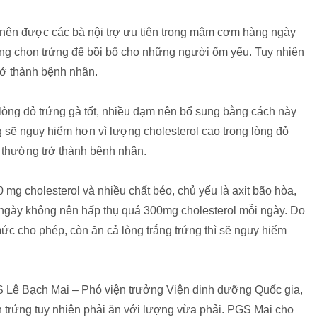
n nên được các bà nội trợ ưu tiên trong mâm cơm hàng ngày
ờng chọn trứng để bồi bổ cho những người ốm yếu. Tuy nhiên
trở thành bệnh nhân.
lòng đỏ trứng gà tốt, nhiều đạm nên bổ sung bằng cách này
g sẽ nguy hiểm hơn vì lượng cholesterol cao trong lòng đỏ
 thường trở thành bệnh nhân.
 mg cholesterol và nhiều chất béo, chủ yếu là axit bão hòa,
g ngày không nên hấp thụ quá 300mg cholesterol mỗi ngày. Do
ức cho phép, còn ăn cả lòng trắng trứng thì sẽ nguy hiểm
S Lê Bạch Mai – Phó viện trưởng Viện dinh dưỡng Quốc gia,
ăn trứng tuy nhiên phải ăn với lượng vừa phải. PGS Mai cho