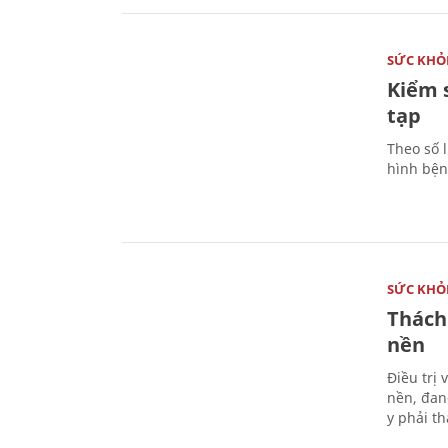
SỨC KHỎ
Kiểm 
tạp
Theo số l
hình bện
SỨC KHỎ
Thách
nền
Điều trị
nền, đan
y phải t