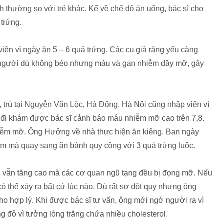
h thường so với trẻ khác. Kể về chế độ ăn uống, bác sĩ cho
 trứng.
ện vì ngày ăn 5 – 6 quả trứng. Các cụ già răng yếu càng
ều người dù không béo nhưng máu và gan nhiễm đầy mỡ, gây
trú tại Nguyễn Văn Lộc, Hà Đông, Hà Nội cũng nhập viện vì
đi khám được bác sĩ cảnh báo máu nhiễm mỡ cao trên 7,8.
hiễm mỡ. Ông Hưởng về nhà thực hiện ăn kiêng. Ban ngày
ơm mà quay sang ăn bánh quy cộng với 3 quả trứng luộc.
mỡ vẫn tăng cao mà các cơ quan ngũ tạng đều bị đọng mỡ. Nếu
có thể xảy ra bất cứ lúc nào. Dù rất sợ đột quỵ nhưng ông
o hợp lý. Khi được bác sĩ tư vấn, ông mới ngớ người ra vì
ng đỏ vì tưởng lòng trắng chứa nhiều cholesterol.