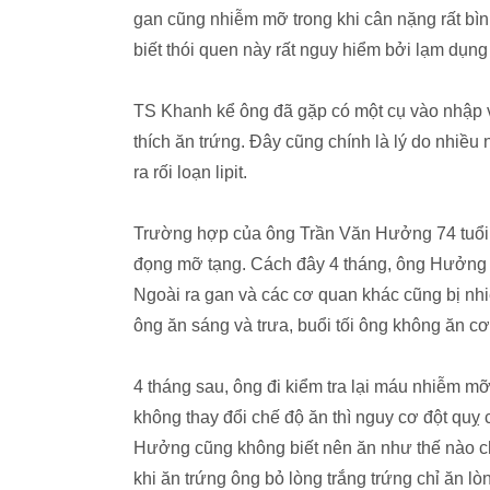
gan cũng nhiễm mỡ trong khi cân nặng rất bìn
biết thói quen này rất nguy hiểm bởi lạm dụng
TS Khanh kể ông đã gặp có một cụ vào nhập vi
thích ăn trứng. Đây cũng chính là lý do nhi
ra rối loạn lipit.
Trường hợp của ông Trần Văn Hưởng 74 tuổi, 
đọng mỡ tạng. Cách đây 4 tháng, ông Hưởng 
Ngoài ra gan và các cơ quan khác cũng bị n
ông ăn sáng và trưa, buổi tối ông không ăn c
4 tháng sau, ông đi kiểm tra lại máu nhiễm 
không thay đổi chế độ ăn thì nguy cơ đột quỵ 
Hưởng cũng không biết nên ăn như thế nào ch
khi ăn trứng ông bỏ lòng trắng trứng chỉ ăn lò