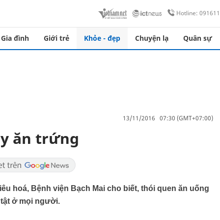
Hotline: 09161
Gia đình
Giới trẻ
Khỏe - đẹp
Chuyện lạ
Quân sự
13/11/2016 07:30 (GMT+07:00)
ày ăn trứng
u hoá, Bệnh viện Bạch Mai cho biết, thói quen ăn uống
tật ở mọi người.