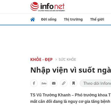
Đời sống
Thị trường
Thế giới
KHỎE - ĐẸP
SỨC KHỎE
Nhập viện vì suốt ng
TS Vũ Trường Khanh – Phó trưởng khoa Tiê
mất cân đối đang là nguy cơ gia tăng bệnh 