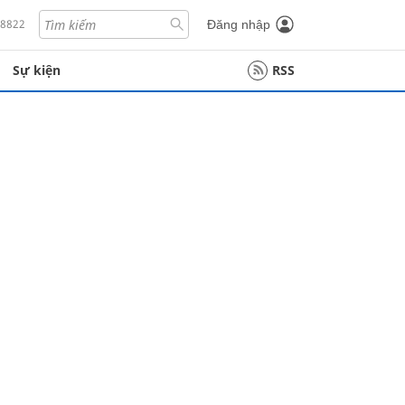
18822
Đăng nhập
Sự kiện
RSS