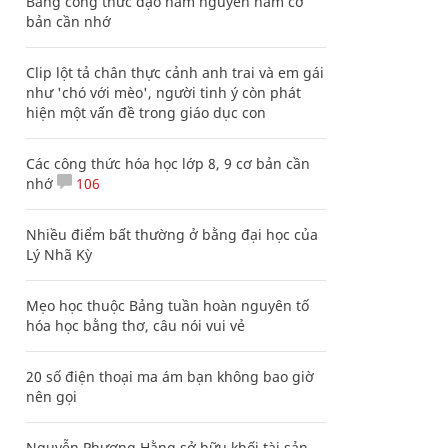
Bảng công thức đạo hàm nguyên hàm cơ
bản cần nhớ
Clip lột tả chân thực cảnh anh trai và em gái
như 'chó với mèo', người tinh ý còn phát
hiện một vấn đề trong giáo dục con
Các công thức hóa học lớp 8, 9 cơ bản cần
nhớ
106
Nhiều điểm bất thường ở bằng đại học của
Lý Nhã Kỳ
Mẹo học thuộc Bảng tuần hoàn nguyên tố
hóa học bằng thơ, câu nói vui vẻ
20 số điện thoại ma ám bạn không bao giờ
nên gọi
Nguyễn Phương Hằng sở hữu khối tài sản