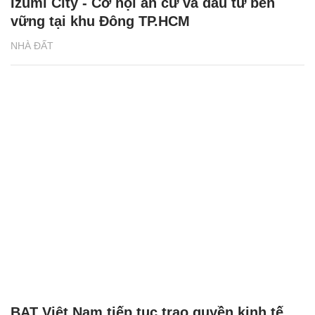
Izumi City - Cơ hội an cư và đầu tư bền
vững tại khu Đông TP.HCM
NHÀ ĐẤT
BAT Việt Nam tiếp tục trao quyền kinh tế