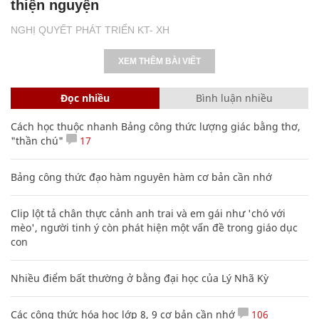
thiện nguyện
NGHỊ QUYẾT PHÁT TRIỂN KT- XH
XEM THÊM BÀI VIẾT
Đọc nhiều
Bình luận nhiều
Cách học thuộc nhanh Bảng công thức lượng giác bằng thơ,
"thần chú"
17
Bảng công thức đạo hàm nguyên hàm cơ bản cần nhớ
Clip lột tả chân thực cảnh anh trai và em gái như 'chó với
mèo', người tinh ý còn phát hiện một vấn đề trong giáo dục
con
Nhiều điểm bất thường ở bằng đại học của Lý Nhã Kỳ
Các công thức hóa học lớp 8, 9 cơ bản cần nhớ
106