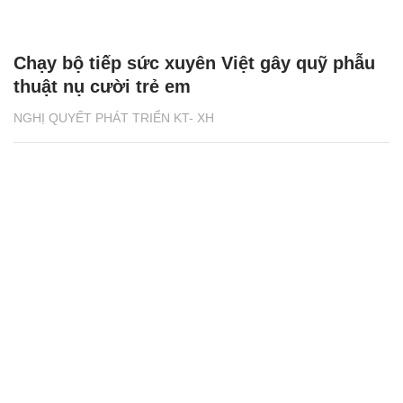
Chạy bộ tiếp sức xuyên Việt gây quỹ phẫu
thuật nụ cười trẻ em
NGHỊ QUYẾT PHÁT TRIỂN KT- XH