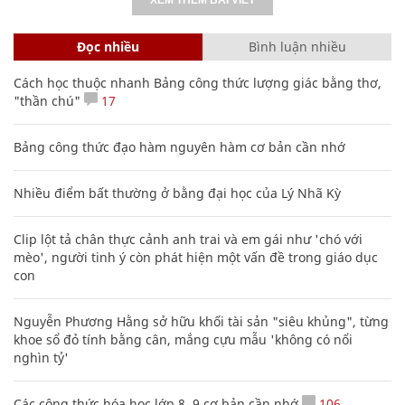
Đọc nhiều
Bình luận nhiều
Cách học thuộc nhanh Bảng công thức lượng giác bằng thơ,
"thần chú"
17
Bảng công thức đạo hàm nguyên hàm cơ bản cần nhớ
Nhiều điểm bất thường ở bằng đại học của Lý Nhã Kỳ
Clip lột tả chân thực cảnh anh trai và em gái như 'chó với
mèo', người tinh ý còn phát hiện một vấn đề trong giáo dục
con
Nguyễn Phương Hằng sở hữu khối tài sản "siêu khủng", từng
khoe sổ đỏ tính bằng cân, mắng cựu mẫu 'không có nổi
nghìn tỷ'
Các công thức hóa học lớp 8, 9 cơ bản cần nhớ
106