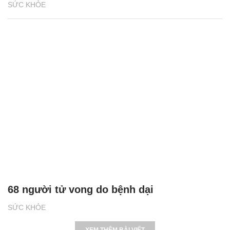
SỨC KHỎE
68 người tử vong do bệnh dại
SỨC KHỎE
XEM THÊM BÀI VIẾT