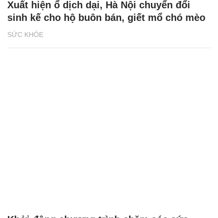
Xuất hiện ổ dịch dại, Hà Nội chuyển đổi
sinh kế cho hộ buôn bán, giết mổ chó mèo
SỨC KHỎE