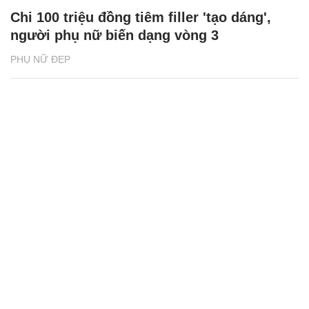
Chi 100 triệu đồng tiêm filler 'tạo dáng',
người phụ nữ biến dạng vòng 3
PHỤ NỮ ĐẸP