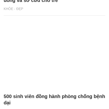
uống và sơ cứu cho trẻ
KHỎE - ĐẸP
500 sinh viên đồng hành phòng chống bệnh
dại