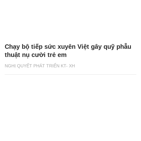
Chạy bộ tiếp sức xuyên Việt gây quỹ phẫu
thuật nụ cười trẻ em
NGHỊ QUYẾT PHÁT TRIỂN KT- XH