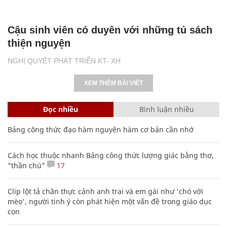
Cậu sinh viên có duyên với những tủ sách
thiện nguyện
NGHỊ QUYẾT PHÁT TRIỂN KT- XH
XEM THÊM BÀI VIẾT
Đọc nhiều
Bình luận nhiều
Bảng công thức đạo hàm nguyên hàm cơ bản cần nhớ
Cách học thuộc nhanh Bảng công thức lượng giác bằng thơ,
"thần chú"
17
Clip lột tả chân thực cảnh anh trai và em gái như 'chó với
mèo', người tinh ý còn phát hiện một vấn đề trong giáo dục
con