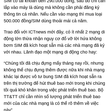
SIM có tài khoản đến 290.000 đồng, sau đó chỉ cần
lắp vào máy là dùng mà không cần phải đăng ký
thông tin cá nhân. Nếu cần vào mạng thì mua loại
500.000 đồng/SIM dùng thoải mái cả năm.
Trao đổi với ICTnews mới đây, có ít nhất 2 mạng di
động lớn thừa nhận nguy cơ đổ vỡ lời hứa không
bơm SIM đã kích hoạt sẵn mà các nhà mạng đã ký
với nhau. Lãnh đạo một mạng di động cho hay:
“Chúng tôi đã chịu đựng mấy tháng nay rồi, nhưng
không thể chịu đựng thêm được nữa khi nhà mạng
khác lại được vô tư bung SIM đã kích hoạt sẵn ra
trên thị trường để hút thuê bao mới trong khi chúng
tôi quá khó khăn trong việc phát triển thuê bao. Bộ
TT&TT chỉ cần nhìn số lượng phát triển thuê bao
mới của các nhà mạng là có thể rõ thêm về việc
này”.