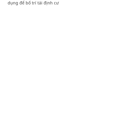
dụng để bố trí tái định cư