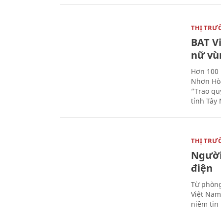
THỊ TRƯ
BAT V
nữ vù
Hơn 100 
Nhơn Hòa
“Trao qu
tỉnh Tây 
THỊ TRƯ
Người
điện
Từ phòng
Việt Nam 
niềm tin