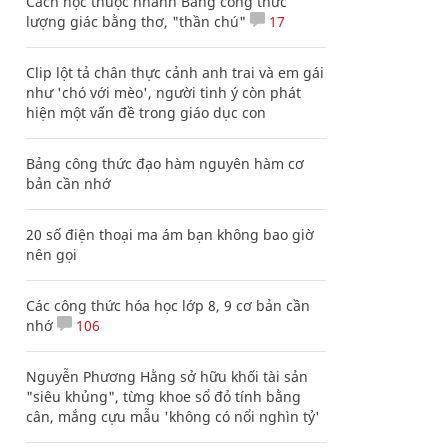
Cách học thuộc nhanh Bảng công thức
lượng giác bằng thơ, "thần chú"
17
Clip lột tả chân thực cảnh anh trai và em gái
như 'chó với mèo', người tinh ý còn phát
hiện một vấn đề trong giáo dục con
Bảng công thức đạo hàm nguyên hàm cơ
bản cần nhớ
20 số điện thoại ma ám bạn không bao giờ
nên gọi
Các công thức hóa học lớp 8, 9 cơ bản cần
nhớ
106
Nguyễn Phương Hằng sở hữu khối tài sản
"siêu khủng", từng khoe sổ đỏ tính bằng
cân, mắng cựu mẫu 'không có nổi nghìn tỷ'