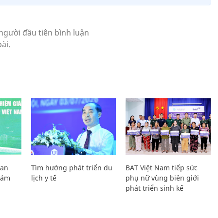
Lan
Tìm hướng phát triển du
BAT Việt Nam tiếp sức
Giám
lịch y tế
phụ nữ vùng biên giới
phát triển sinh kế