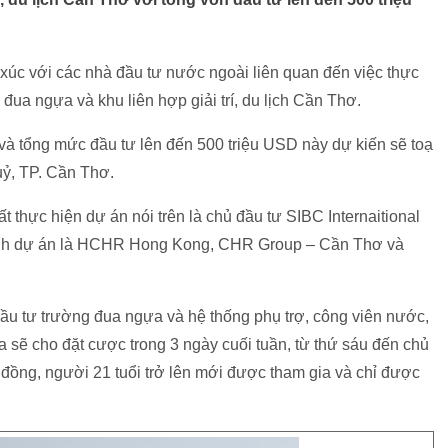
xúc với các nhà đầu tư nước ngoài liên quan đến việc thực
đua ngựa và khu liên hợp giải trí, du lịch Cần Thơ.
à tổng mức đầu tư lên đến 500 triệu USD này dự kiến sẽ toạ
ỷ, TP. Cần Thơ.
 thực hiện dự án nói trên là chủ đầu tư SIBC Internaitional
hành dự án là HCHR Hong Kong, CHR Group – Cần Thơ và
ầu tư trường đua ngựa và hệ thống phụ trợ, công viên nước,
ựa sẽ cho đặt cược trong 3 ngày cuối tuần, từ thứ sáu đến chủ
 đồng, người 21 tuổi trở lên mới được tham gia và chỉ được