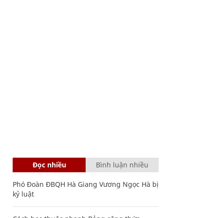
Đọc nhiều
Bình luận nhiều
Phó Đoàn ĐBQH Hà Giang Vương Ngọc Hà bị
kỷ luật