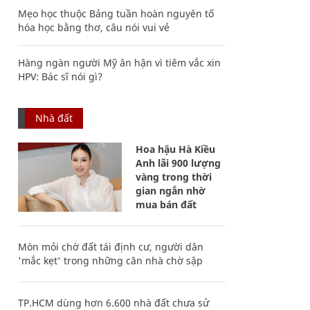
Mẹo học thuộc Bảng tuần hoàn nguyên tố
hóa học bằng thơ, câu nói vui vẻ
Hàng ngàn người Mỹ ân hận vì tiêm vắc xin
HPV: Bác sĩ nói gì?
Nhà đất
Hoa hậu Hà Kiều
Anh lãi 900 lượng
vàng trong thời
gian ngắn nhờ
mua bán đất
Mòn mỏi chờ đất tái định cư, người dân
'mắc kẹt' trong những căn nhà chờ sập
TP.HCM dùng hơn 6.600 nhà đất chưa sử