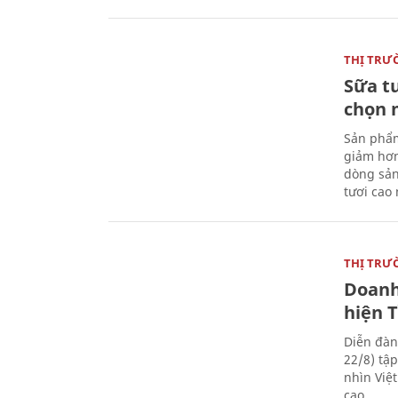
THỊ TRƯ
Sữa t
chọn 
Sản phẩm
giảm hơn
dòng sản
tươi cao
THỊ TRƯ
Doanh
hiện 
Diễn đàn
22/8) tậ
nhìn Việ
cao.