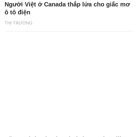
Người Việt ở Canada thắp lửa cho giấc mơ
ô tô điện
THỊ TRƯỜNG