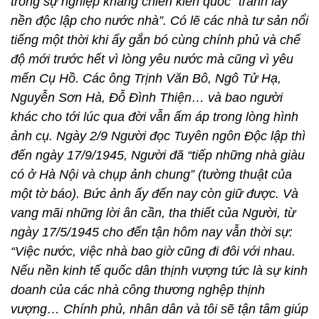
trong sự nghiệp kháng chiến kiến quốc “tranh lấy
nền độc lập cho nước nhà”. Có lẽ các nhà tư sản nổi
tiếng một thời khi ấy gắn bó cùng chính phủ và chế
độ mới trước hết vì lòng yêu nước mà cũng vì yêu
mến Cụ Hồ. Các ông Trịnh Văn Bô, Ngô Tử Hạ,
Nguyễn Sơn Hà, Đỗ Đình Thiện… và bao người
khác cho tới lúc qua đời vẫn ấm áp trong lòng hình
ảnh cụ. Ngày 2/9 Người đọc Tuyên ngôn Độc lập thì
đến ngày 17/9/1945, Người đã “tiếp những nhà giàu
có ở Hà Nội và chụp ảnh chung” (tường thuật của
một tờ báo). Bức ảnh ấy đến nay còn giữ được. Và
vang mãi những lời ân cần, tha thiết của Người, từ
ngày 17/5/1945 cho đến tận hôm nay vẫn thời sự:
“Việc nước, việc nhà bao giờ cũng đi đôi với nhau.
Nếu nền kinh tế quốc dân thịnh vượng tức là sự kinh
doanh của các nhà công thương nghệp thịnh
vượng… Chính phủ, nhân dân và tôi sẽ tận tâm giúp