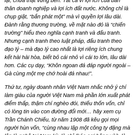
lại, chưa thật vững bền. Tất cả vì lợi ích của bản
thân doanh nghiệp và lợi ích đất nước. Không chỉ là
chụp giật, “bắn phát một” mà vì quyền lợi lâu dài.
Đành rằng thương trường, về mặt nào đó là “chiến
trường” hiểu theo nghĩa cạnh tranh và đấu tranh.
Nhưng cạnh tranh theo luật pháp, đấu tranh theo
đạo lý – mà đạo lý cao nhất là lợi riêng ích chung
kết hài hài hòa, biết bỏ cái nhỏ vì cái to lớn, lâu dài
hơn. Các cụ dạy, “Khôn ngoan đá đáp người ngoài –
Gà cùng một mẹ chớ hoài đá nhau!”.
Thứ tư, ngày doanh nhân Việt Nam nhắc nhở ý chí
làm giàu của người Việt Nam mà phần lớn xuất phát
điểm thấp, thậm chí nghèo đói, thiếu thốn vốn, chỉ
có lòng tin vào con đường đổi mới… hãy xem cụ
Trần Chánh Chiếu, từ năm 1908 đã kêu gọi mọi
người hùn vốn, “cùng nhau lập một công ty đặng mà