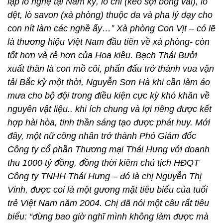
lập lò nghệ tại Nam kỳ, lò chỉ (kéo sợi bông vài), lò
dệt, lò savon (xà phòng) thuộc da và pha lý dạy cho
con nít làm các nghề ấy…” Xà phòng Con Vịt – có lẽ
là thương hiệu Việt Nam đầu tiên về xà phòng- còn
tốt hơn và rẻ hơn của Hoa kiều. Bạch Thái Bưởi
xuất thân là con mồ côi, phấn đấu trở thành vua vận
tải Bắc kỳ một thời, Nguyễn Sơn Hà khi cần làm áo
mưa cho bộ đội trong điều kiện cực kỳ khó khăn về
nguyên vật liệu.. khi ích chung và lợi riêng được kết
hợp hài hòa, tinh thần sáng tạo được phát huy. Mới
đây, một nữ công nhân trở thành Phó Giám đốc
Công ty cổ phần Thương mại Thái Hưng với doanh
thu 1000 tỷ đồng, đồng thời kiêm chủ tịch HĐQT
Công ty TNHH Thái Hưng – đó là chị Nguyễn Thị
Vinh, được coi là một gương mặt tiêu biểu của tuổi
trẻ Việt Nam năm 2004. Chị đã nói một câu rất tiêu
biểu: “đừng bao giờ nghĩ mình không làm được mà