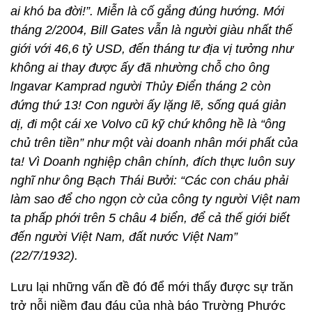
ai khó ba đời!”. Miễn là cố gắng đúng hướng. Mới
tháng 2/2004, Bill Gates vẫn là người giàu nhất thế
giới với 46,6 tỷ USD, đến tháng tư địa vị tưởng như
không ai thay được ấy đã nhường chỗ cho ông
lngavar Kamprad người Thủy Điển tháng 2 còn
đứng thứ 13! Con người ấy lặng lẽ, sống quá giản
dị, đi một cái xe Volvo cũ kỹ chứ không hề là “ông
chủ trên tiền” như một vài doanh nhân mới phất của
ta! Vì Doanh nghiệp chân chính, đích thực luôn suy
nghĩ như ông Bạch Thái Bưởi: “Các con cháu phải
làm sao để cho ngọn cờ của công ty người Việt nam
ta phấp phới trên 5 châu 4 biển, để cả thế giới biết
đến người Việt Nam, đất nước Việt Nam”
(22/7/1932).
Lưu lại những vấn đề đó để mới thấy được sự trăn
trở nỗi niềm đau đáu của nhà báo Trường Phước