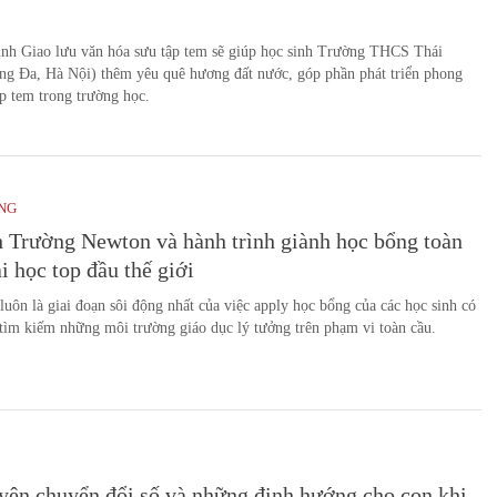
ình Giao lưu văn hóa sưu tập tem sẽ giúp học sinh Trường THCS Thái
ng Đa, Hà Nội) thêm yêu quê hương đất nước, góp phần phát triển phong
ập tem trong trường học.
NG
 Trường Newton và hành trình giành học bổng toàn
i học top đầu thế giới
uôn là giai đoạn sôi động nhất của việc apply học bổng của các học sinh có
tìm kiếm những môi trường giáo dục lý tưởng trên phạm vi toàn cầu.
yên chuyển đổi số và những định hướng cho con khi