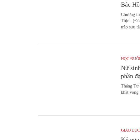
Bác Hồ
Chương tr
Thịnh (Đố
trào sưu t
HỌC ĐƯỜ
Nữ sinh
phần đạ
Tháng Tư l
khát vọng 
GIÁO DỤC
Kỷ ngu