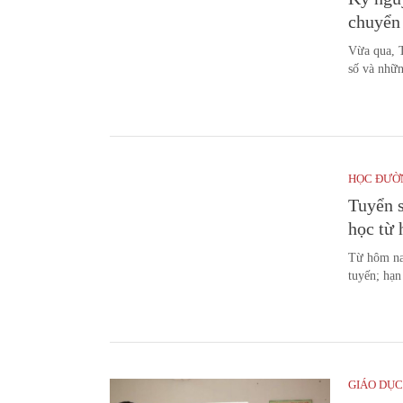
chuyển
Vừa qua, 
số và nhữn
HỌC ĐƯỜ
Tuyển s
học từ
Từ hôm na
tuyến; hạn
GIÁO DỤC