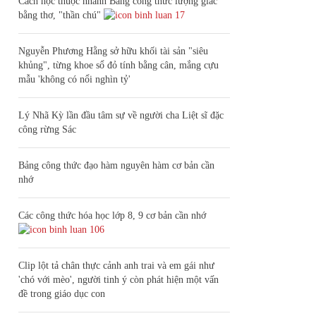
Cách học thuộc nhanh Bảng công thức lượng giác
bằng thơ, "thần chú"
17
Nguyễn Phương Hằng sở hữu khối tài sản "siêu
khủng", từng khoe sổ đỏ tính bằng cân, mắng cựu
mẫu 'không có nổi nghìn tỷ'
Lý Nhã Kỳ lần đầu tâm sự về người cha Liệt sĩ đặc
công rừng Sác
Bảng công thức đạo hàm nguyên hàm cơ bản cần
nhớ
Các công thức hóa học lớp 8, 9 cơ bản cần nhớ
106
Clip lột tả chân thực cảnh anh trai và em gái như
'chó với mèo', người tinh ý còn phát hiện một vấn
đề trong giáo dục con