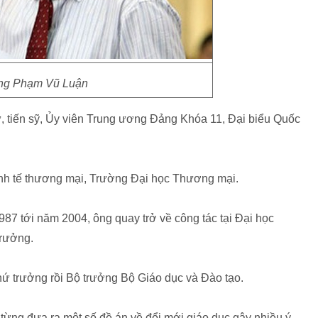
ng Phạm Vũ Luận
 tiến sỹ, Ủy viên Trung ương Đảng Khóa 11, Đại biểu Quốc
inh tế thương mại, Trường Đại học Thương mại.
987 tới năm 2004, ông quay trở về công tác tại Đại học
trưởng.
hứ trưởng rồi Bộ trưởng Bộ Giáo dục và Đào tạo.
ừng đưa ra một số đề án về đổi mới giáo dục gây nhiều ý