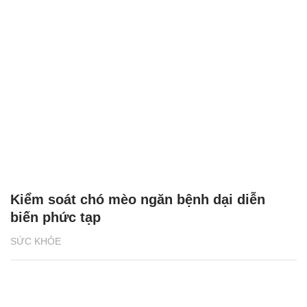
Kiểm soát chó mèo ngăn bệnh dại diễn
biến phức tạp
SỨC KHỎE