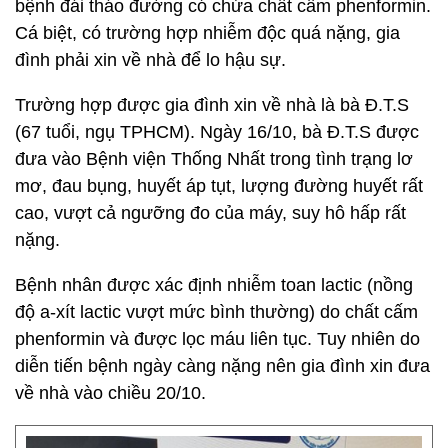
bệnh đái tháo đường có chứa chất cấm phenformin.
Cá biệt, có trường hợp nhiễm độc quá nặng, gia
đình phải xin về nhà để lo hậu sự.
Trường hợp được gia đình xin về nhà là bà Đ.T.S
(67 tuổi, ngụ TPHCM). Ngày 16/10, bà Đ.T.S được
đưa vào Bệnh viện Thống Nhất trong tình trạng lơ
mơ, đau bụng, huyết áp tụt, lượng đường huyết rất
cao, vượt cả ngưỡng đo của máy, suy hô hấp rất
nặng.
Bệnh nhân được xác định nhiễm toan lactic (nồng
độ a-xít lactic vượt mức bình thường) do chất cấm
phenformin và được lọc máu liên tục. Tuy nhiên do
diễn tiến bệnh ngày càng nặng nên gia đình xin đưa
về nhà vào chiều 20/10.