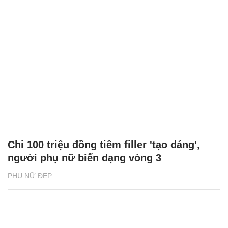
Chi 100 triệu đồng tiêm filler 'tạo dáng',
người phụ nữ biến dạng vòng 3
PHỤ NỮ ĐẸP