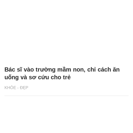
Bác sĩ vào trường mầm non, chỉ cách ăn
uống và sơ cứu cho trẻ
KHỎE - ĐẸP