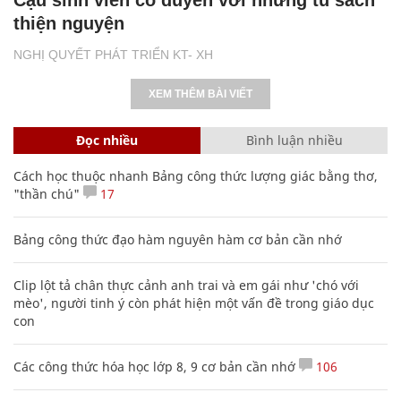
thiện nguyện
NGHỊ QUYẾT PHÁT TRIỂN KT- XH
XEM THÊM BÀI VIẾT
Đọc nhiều
Bình luận nhiều
Cách học thuộc nhanh Bảng công thức lượng giác bằng thơ,
"thần chú"
17
Bảng công thức đạo hàm nguyên hàm cơ bản cần nhớ
Clip lột tả chân thực cảnh anh trai và em gái như 'chó với
mèo', người tinh ý còn phát hiện một vấn đề trong giáo dục
con
Các công thức hóa học lớp 8, 9 cơ bản cần nhớ
106