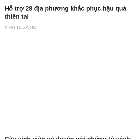
Hỗ trợ 28 địa phương khắc phục hậu quả
thiên tai
KINH TẾ XÃ HỘI
Cậu sinh viên có duyên với những tủ sách