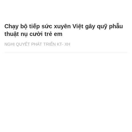
Chạy bộ tiếp sức xuyên Việt gây quỹ phẫu
thuật nụ cười trẻ em
NGHỊ QUYẾT PHÁT TRIỂN KT- XH