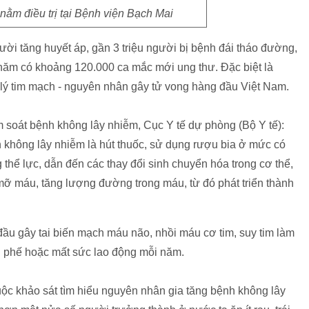
ằm điều trị tại Bệnh viện Bạch Mai
ười tăng huyết áp, gần 3 triệu người bị bệnh đái tháo đường,
 năm có khoảng 120.000 ca mắc mới ung thư. Đặc biệt là
 lý tim mạch - nguyên nhân gây tử vong hàng đầu Việt Nam.
soát bệnh không lây nhiễm, Cục Y tế dự phòng (Bộ Y tế):
 không lây nhiễm là hút thuốc, sử dụng rượu bia ở mức có
 thể lực, dẫn đến các thay đổi sinh chuyển hóa trong cơ thể,
 mỡ máu, tăng lượng đường trong máu, từ đó phát triển thành
đầu gây tai biến mạch máu não, nhồi máu cơ tim, suy tim làm
àn phế hoặc mất sức lao động mỗi năm.
uộc khảo sát tìm hiểu nguyên nhân gia tăng bệnh không lây