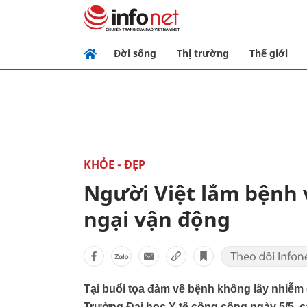
Đời sống
Thị trường
Thế giới
KHỎE - ĐẸP
Người Việt lắm bệnh vì
ngại vận động
Tại buổi tọa đàm về bệnh không lây nhiễm 
Trường Đại học Y tế công cộng ngày 5/5, c