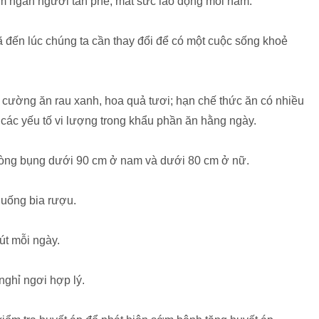
ăm ngàn người tàn phế, mất sức lao động mỗi năm.
 đến lúc chúng ta cần thay đổi để có một cuộc sống khoẻ
 cường ăn rau xanh, hoa quả tươi; hạn chế thức ăn có nhiều
à các yếu tố vi lượng trong khẩu phần ăn hằng ngày.
ì vòng bụng dưới 90 cm ở nam và dưới 80 cm ở nữ.
 uống bia rượu.
út mỗi ngày.
 nghỉ ngơi hợp lý.