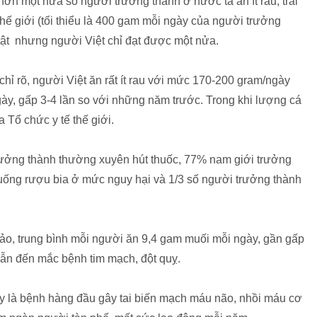
hơn một nửa số người trưởng thành ở nước ta ăn ít rau, trái
hế giới (tối thiểu là 400 gam mỗi ngày của người trưởng
tật nhưng người Việt chỉ đạt được một nửa.
ỉ rõ, người Việt ăn rất ít rau với mức 170-200 gram/ngày
gày, gấp 3-4 lần so với những năm trước. Trong khi lượng cá
 Tổ chức y tế thế giới.
trưởng thành thường xuyên hút thuốc, 77% nam giới trưởng
uống rượu bia ở mức nguy hại và 1/3 số người trưởng thành
Bảo, trung bình mỗi người ăn 9,4 gam muối mỗi ngày, gần gấp
dẫn đến mắc bệnh tim mạch, đột quỵ.
đây là bệnh hàng đầu gây tai biến mạch máu não, nhồi máu cơ