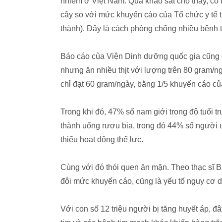
nhiễm ở Việt Nam. Qua khảo sát cho thấy, có 
cây so với mức khuyến cáo của Tổ chức y tế t
thành). Đây là cách phòng chống nhiều bệnh 
Báo cáo của Viện Dinh dưỡng quốc gia cũng ch
nhưng ăn nhiều thịt với lượng trên 80 gram/n
chỉ đạt 60 gram/ngày, bằng 1/5 khuyến cáo của
Trong khi đó, 47% số nam giới trong độ tuổi 
thành uống rượu bia, trong đó 44% số người 
thiếu hoạt động thể lực.
Cùng với đó thói quen ăn mặn. Theo thạc sĩ 
đôi mức khuyến cáo, cũng là yếu tố nguy cơ 
Với con số 12 triệu người bị tăng huyết áp, 