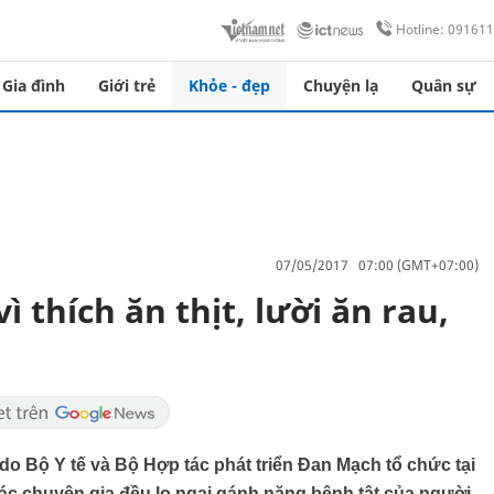
Hotline: 09161
Gia đình
Giới trẻ
Khỏe - đẹp
Chuyện lạ
Quân sự
07/05/2017 07:00 (GMT+07:00)
 thích ăn thịt, lười ăn rau,
do Bộ Y tế và Bộ Hợp tác phát triển Đan Mạch tổ chức tại
ác chuyên gia đều lo ngại gánh nặng bệnh tật của người