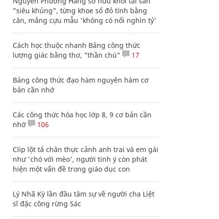
Nguyễn Phương Hằng sở hữu khối tài sản
"siêu khủng", từng khoe sổ đỏ tính bằng
cân, mắng cựu mẫu 'không có nổi nghìn tỷ'
Cách học thuộc nhanh Bảng công thức
lượng giác bằng thơ, "thần chú"
17
Bảng công thức đạo hàm nguyên hàm cơ
bản cần nhớ
Các công thức hóa học lớp 8, 9 cơ bản cần
nhớ
106
Clip lột tả chân thực cảnh anh trai và em gái
như 'chó với mèo', người tinh ý còn phát
hiện một vấn đề trong giáo dục con
Lý Nhã Kỳ lần đầu tâm sự về người cha Liệt
sĩ đặc công rừng Sác