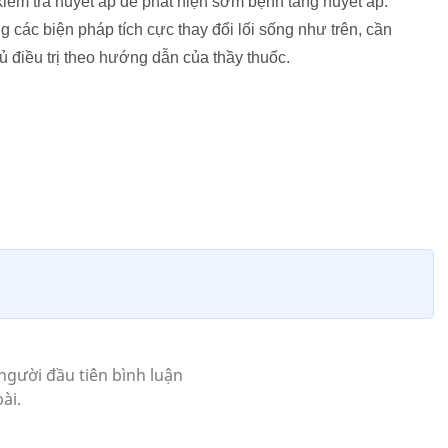
iểm tra huyết áp để phát hiện sớm bệnh tăng huyết áp.
 các biện pháp tích cực thay đổi lối sống như trên, cần
ủ điều trị theo hướng dẫn của thầy thuốc.