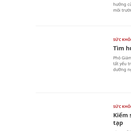
hưởng củ
môi trườ
SỨC KHỎ
Tìm hư
Phó Giám
tất yếu 
dưỡng ng
SỨC KHỎ
Kiểm 
tạp