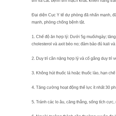
tim và các bệnh tim mạch khác khiến hàng tr
Đại diện Cục Y tế dự phòng đã nhấn mạnh, đã
mạnh, phòng chống bệnh tật.
1. Chế độ ăn hợp lý: Dưới 5g muối/ngày; tăng
cholesterol và axit béo no; đảm bảo đủ kali v
2. Duy trì cân nặng hợp lý và cố gắng duy tr
3. Không hút thuốc lá hoặc thuốc lào, hạn chế
4. Tăng cường hoạt động thể lực ít nhất 30 ph
5. Tránh các lo âu, căng thẳng, sống tích cực,