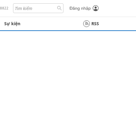
18822
Đăng nhập
Sự kiện
RSS