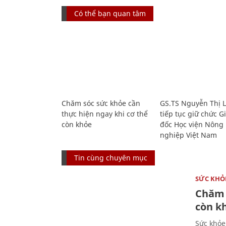
Có thể bạn quan tâm
Chăm sóc sức khỏe cần
GS.TS Nguyễn Thị 
thực hiện ngay khi cơ thể
tiếp tục giữ chức 
còn khỏe
đốc Học viện Nông
nghiệp Việt Nam
Tin cùng chuyên mục
SỨC KHỎ
Chăm 
còn k
Sức khỏe