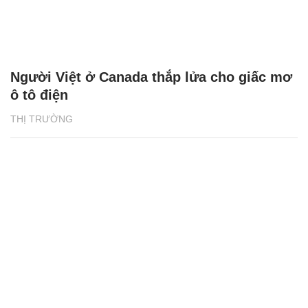
Người Việt ở Canada thắp lửa cho giấc mơ
ô tô điện
THỊ TRƯỜNG