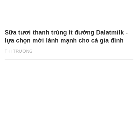
Sữa tươi thanh trùng ít đường Dalatmilk -
lựa chọn mới lành mạnh cho cả gia đình
THỊ TRƯỜNG