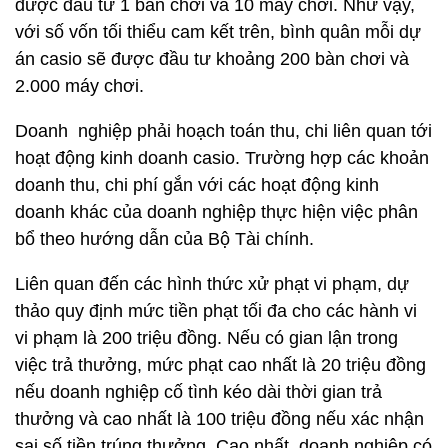
được đầu tư 1 bàn chơi và 10 máy chơi. Như vậy,
với số vốn tối thiểu cam kết trên, bình quân mỗi dự
án casio sẽ được đầu tư khoảng 200 bàn chơi và
2.000 máy chơi.
Doanh nghiệp phải hoạch toán thu, chi liên quan tới
hoạt động kinh doanh casio. Trường hợp các khoản
doanh thu, chi phí gắn với các hoạt động kinh
doanh khác của doanh nghiệp thực hiện việc phân
bổ theo hướng dẫn của Bộ Tài chính.
Liên quan đến các hình thức xử phạt vi phạm, dự
thảo quy định mức tiền phạt tối đa cho các hành vi
vi phạm là 200 triệu đồng. Nếu có gian lận trong
việc trả thưởng, mức phạt cao nhất là 20 triệu đồng
nếu doanh nghiệp cố tình kéo dài thời gian trả
thưởng và cao nhất là 100 triệu đồng nếu xác nhận
sai số tiền trúng thưởng. Cao nhất, doanh nghiệp có