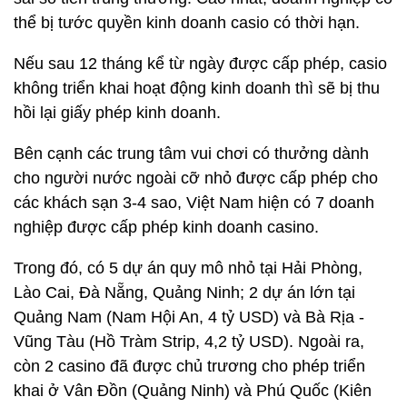
thể bị tước quyền kinh doanh casio có thời hạn.
Nếu sau 12 tháng kể từ ngày được cấp phép, casio
không triển khai hoạt động kinh doanh thì sẽ bị thu
hồi lại giấy phép kinh doanh.
Bên cạnh các trung tâm vui chơi có thưởng dành
cho người nước ngoài cỡ nhỏ được cấp phép cho
các khách sạn 3-4 sao, Việt Nam hiện có 7 doanh
nghiệp được cấp phép kinh doanh casino.
Trong đó, có 5 dự án quy mô nhỏ tại Hải Phòng,
Lào Cai, Đà Nẵng, Quảng Ninh; 2 dự án lớn tại
Quảng Nam (Nam Hội An, 4 tỷ USD) và Bà Rịa -
Vũng Tàu (Hồ Tràm Strip, 4,2 tỷ USD). Ngoài ra,
còn 2 casino đã được chủ trương cho phép triển
khai ở Vân Đồn (Quảng Ninh) và Phú Quốc (Kiên