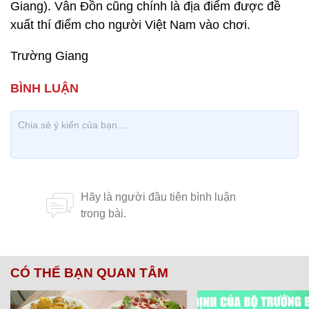
Giang). Vân Đồn cũng chính là địa điểm được đề
xuất thí điểm cho người Việt Nam vào chơi.
Trường Giang
CÓ THỂ BẠN QUAN TÂM