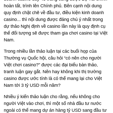
hoàn tất, trình lên Chính phủ. Bên cạnh nội dung
quy định chặt chẽ về đầu tư, điều kiện kinh doanh
casino... thì nội dung được đáng chú ý nhất trong
dự thảo Nghị định về casino lần này là quy định cụ
thể đối tượng sẽ được tham gia chơi casino tại Việt
Nam.
Trong nhiều lần thảo luận tại các buổi họp của
Thường vụ Quốc hội, câu hỏi “có nên cho người
Việt chơi casino?” được các đại biểu bàn thảo,
tranh luận gay gắt. Nên hay không khi thị trường
casino được ước tính là có thể mang lại cho Việt
Nam tới 3 tỷ USD mỗi năm?
Nhiều ý kiến thảo luận cho rằng, nếu không cho
người Việt vào chơi, thì một số nhà đầu tư nước
ngoài có thể mang dự án hàng tỷ USD sang đầu tư