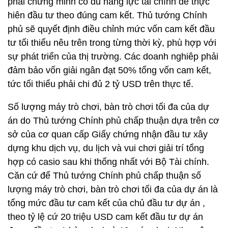
phải chứng minh có đủ năng lực tài chính để thực
hiên đầu tư theo đúng cam kết. Thủ tướng Chính
phủ sẽ quyết định điều chỉnh mức vốn cam kết đầu
tư tối thiểu nêu trên trong từng thời kỳ, phù hợp với
sự phát triển của thị trường. Các doanh nghiêp phải
đảm bảo vốn giải ngân đạt 50% tổng vốn cam kết,
tức tối thiểu phải chi đủ 2 tỷ USD trên thực tế.
Số lượng máy trò chơi, bàn trò chơi tối đa của dự
án do Thủ tướng Chính phủ chấp thuận dựa trên cơ
sở của cơ quan cấp Giấy chứng nhận đầu tư xây
dựng khu dịch vụ, du lịch và vui chơi giải trí tổng
hợp có casio sau khi thống nhất với Bộ Tài chính.
Căn cứ để Thủ tướng Chính phủ chấp thuận số
lượng máy trò chơi, bàn trò chơi tối đa của dự án là
tổng mức đầu tư cam kết của chủ đầu tư dự án ,
theo tỷ lệ cứ 20 triệu USD cam kết đầu tư dự án