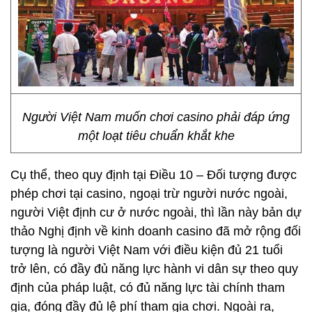
Người Việt Nam muốn chơi casino phải đáp ứng
một loạt tiêu chuẩn khắt khe
Cụ thể, theo quy định tại Điều 10 – Đối tượng được
phép chơi tại casino, ngoại trừ người nước ngoài,
người Việt định cư ở nước ngoài, thì lần này bản dự
thảo Nghị định về kinh doanh casino đã mở rộng đối
tượng là người Việt Nam với điều kiện đủ 21 tuổi
trở lên, có đầy đủ năng lực hành vi dân sự theo quy
định của pháp luật, có đủ năng lực tài chính tham
gia, đóng đầy đủ lệ phí tham gia chơi. Ngoài ra,