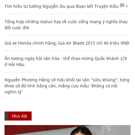
Tìm hiểu tư tưởng Nguyễn Du qua đoạn kết Truyện Kiều
1
Tổng hợp những status hay về cuộc sống mang ý nghĩa thay
đổi cuộc đời
Giá xe Honda chính hãng: Giá Air Blade 2015 chỉ 40 triệu VNĐ
Ấn tượng ngày hội văn hóa - thể thao mừng Quốc khánh 2/9
ở Hải Hậu
Nguyễn Phương Hằng sở hữu khối tài sản "siêu khủng", từng
khoe sổ đỏ tính bằng cân, mắng cựu mẫu 'không có nổi
nghìn tỷ'
Nhà đất