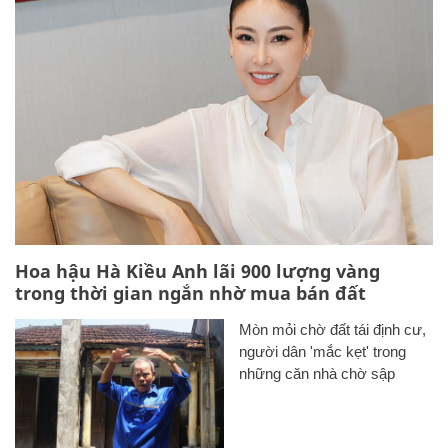
Hoa hậu Hà Kiều Anh lãi 900 lượng vàng
trong thời gian ngắn nhờ mua bán đất
Mòn mỏi chờ đất tái định cư,
người dân 'mắc kẹt' trong
những căn nhà chờ sập