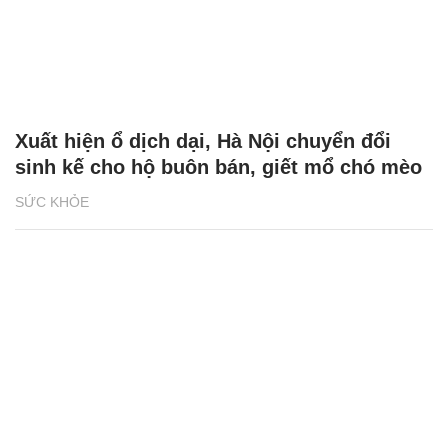
Xuất hiện ổ dịch dại, Hà Nội chuyển đổi
sinh kế cho hộ buôn bán, giết mổ chó mèo
SỨC KHỎE