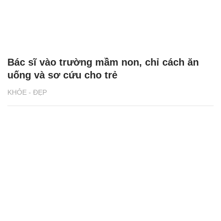
Bác sĩ vào trường mầm non, chỉ cách ăn
uống và sơ cứu cho trẻ
KHỎE - ĐẸP