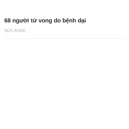
68 người tử vong do bệnh dại
SỨC KHỎE