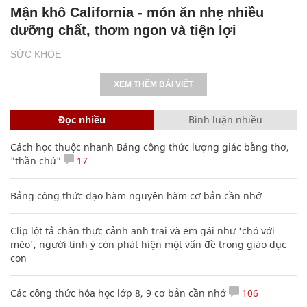
Mận khô California - món ăn nhẹ nhiều
dưỡng chất, thơm ngon và tiện lợi
SỨC KHỎE
XEM THÊM BÀI VIẾT
Đọc nhiều
Bình luận nhiều
Cách học thuộc nhanh Bảng công thức lượng giác bằng thơ,
"thần chú"
17
Bảng công thức đạo hàm nguyên hàm cơ bản cần nhớ
Clip lột tả chân thực cảnh anh trai và em gái như 'chó với
mèo', người tinh ý còn phát hiện một vấn đề trong giáo dục
con
Các công thức hóa học lớp 8, 9 cơ bản cần nhớ
106