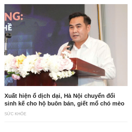
Xuất hiện ổ dịch dại, Hà Nội chuyển đổi
sinh kế cho hộ buôn bán, giết mổ chó mèo
SỨC KHỎE