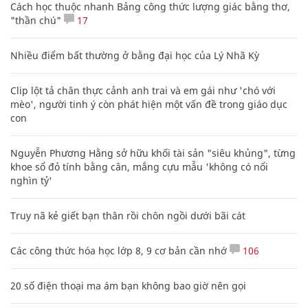
Cách học thuộc nhanh Bảng công thức lượng giác bằng thơ,
"thần chú"
17
Nhiều điểm bất thường ở bằng đại học của Lý Nhã Kỳ
Clip lột tả chân thực cảnh anh trai và em gái như 'chó với
mèo', người tinh ý còn phát hiện một vấn đề trong giáo dục
con
Nguyễn Phương Hằng sở hữu khối tài sản "siêu khủng", từng
khoe sổ đỏ tính bằng cân, mắng cựu mẫu 'không có nổi
nghìn tỷ'
Truy nã kẻ giết bạn thân rồi chôn ngồi dưới bãi cát
Các công thức hóa học lớp 8, 9 cơ bản cần nhớ
106
20 số điện thoại ma ám bạn không bao giờ nên gọi