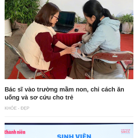
Bác sĩ vào trường mầm non, chỉ cách ăn
uống và sơ cứu cho trẻ
KHỎE - ĐẸP