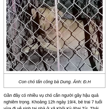
Con chó tấn công bà Dung. Ảnh: Đ.H
Gần đây có nhiều vụ chó cắn người gây hậu quả
nghiêm trọng. Khoảng 12h ngày 19/4, bé trai 7 tuổi
vừa đi vệ sinh tại nhà ở xã Khôi Kỳ (Đại Từ, Thái