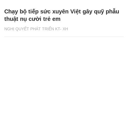
Chạy bộ tiếp sức xuyên Việt gây quỹ phẫu
thuật nụ cười trẻ em
NGHỊ QUYẾT PHÁT TRIỂN KT- XH