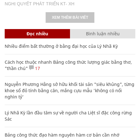
NGHỊ QUYẾT PHÁT TRIỂN KT- XH
XEM THÊM BÀI VIẾT
Đọc nhiều
Bình luận nhiều
Nhiều điểm bất thường ở bằng đại học của Lý Nhã Kỳ
Cách học thuộc nhanh Bảng công thức lượng giác bằng thơ,
"thần chú"
17
Nguyễn Phương Hằng sở hữu khối tài sản "siêu khủng", từng
khoe sổ đỏ tính bằng cân, mắng cựu mẫu 'không có nổi
nghìn tỷ'
Lý Nhã Kỳ lần đầu tâm sự về người cha Liệt sĩ đặc công rừng
Sác
Bảng công thức đạo hàm nguyên hàm cơ bản cần nhớ