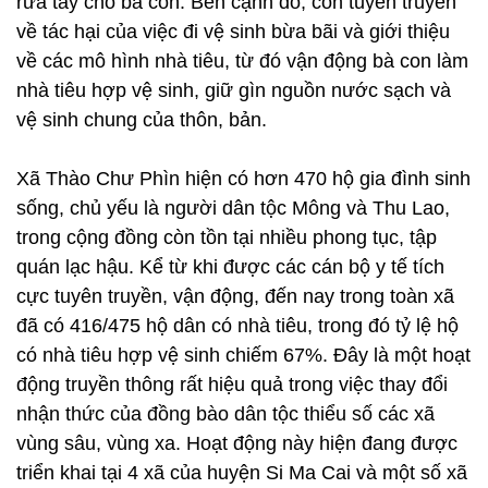
rửa tay cho bà con. Bên cạnh đó, còn tuyên truyền
về tác hại của việc đi vệ sinh bừa bãi và giới thiệu
về các mô hình nhà tiêu, từ đó vận động bà con làm
nhà tiêu hợp vệ sinh, giữ gìn nguồn nước sạch và
vệ sinh chung của thôn, bản.
Xã Thào Chư Phìn hiện có hơn 470 hộ gia đình sinh
sống, chủ yếu là người dân tộc Mông và Thu Lao,
trong cộng đồng còn tồn tại nhiều phong tục, tập
quán lạc hậu. Kể từ khi được các cán bộ y tế tích
cực tuyên truyền, vận động, đến nay trong toàn xã
đã có 416/475 hộ dân có nhà tiêu, trong đó tỷ lệ hộ
có nhà tiêu hợp vệ sinh chiếm 67%. Đây là một hoạt
động truyền thông rất hiệu quả trong việc thay đổi
nhận thức của đồng bào dân tộc thiểu số các xã
vùng sâu, vùng xa. Hoạt động này hiện đang được
triển khai tại 4 xã của huyện Si Ma Cai và một số xã