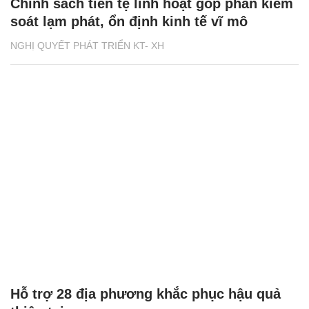
Chính sách tiền tệ linh hoạt góp phần kiểm
soát lạm phát, ổn định kinh tế vĩ mô
NGHỊ QUYẾT PHÁT TRIỂN KT- XH
Hỗ trợ 28 địa phương khắc phục hậu quả