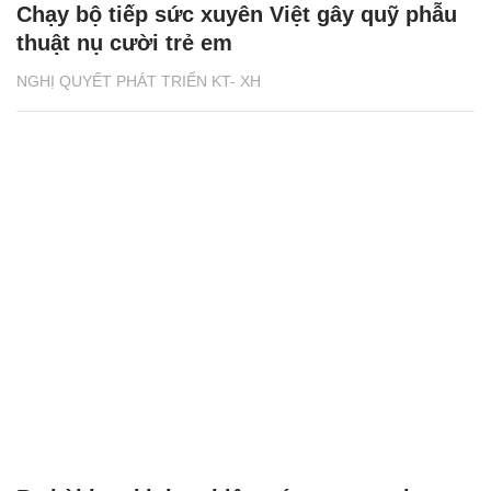
Chạy bộ tiếp sức xuyên Việt gây quỹ phẫu
thuật nụ cười trẻ em
NGHỊ QUYẾT PHÁT TRIỂN KT- XH