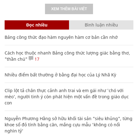
XEM THÊM BÀI VIẾT
Đọc nhiều
Bình luận nhiều
Bảng công thức đạo hàm nguyên hàm cơ bản cần nhớ
Cách học thuộc nhanh Bảng công thức lượng giác bằng thơ,
"thần chú"
17
Nhiều điểm bất thường ở bằng đại học của Lý Nhã Kỳ
Clip lột tả chân thực cảnh anh trai và em gái như 'chó với
mèo', người tinh ý còn phát hiện một vấn đề trong giáo dục
con
Nguyễn Phương Hằng sở hữu khối tài sản "siêu khủng", từng
khoe sổ đỏ tính bằng cân, mắng cựu mẫu 'không có nổi
nghìn tỷ'