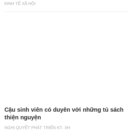
KINH TẾ XÃ HỘI
Cậu sinh viên có duyên với những tủ sách
thiện nguyện
NGHỊ QUYẾT PHÁT TRIỂN KT- XH