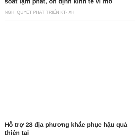
soát lạm phát, ổn định kinh tế vĩ mô
NGHỊ QUYẾT PHÁT TRIỂN KT- XH
Hỗ trợ 28 địa phương khắc phục hậu quả
thiên tai