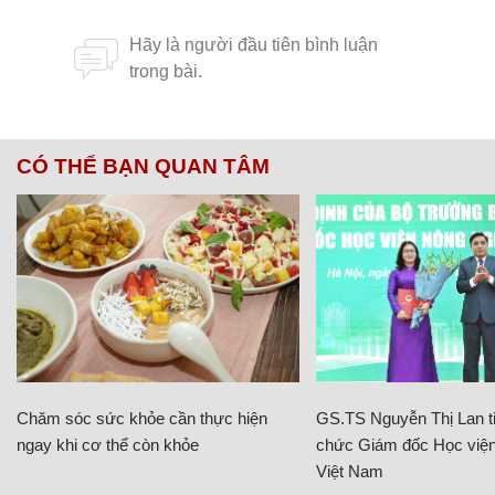
CÓ THỂ BẠN QUAN TÂM
Chăm sóc sức khỏe cần thực hiện
GS.TS Nguyễn Thị Lan ti
ngay khi cơ thể còn khỏe
chức Giám đốc Học viện
Việt Nam