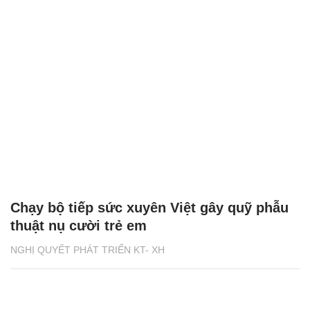
Chạy bộ tiếp sức xuyên Việt gây quỹ phẫu
thuật nụ cười trẻ em
NGHỊ QUYẾT PHÁT TRIỂN KT- XH