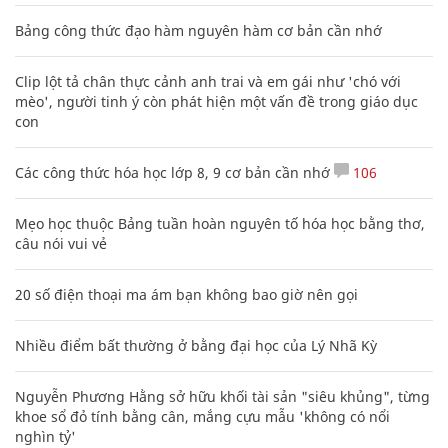
Bảng công thức đạo hàm nguyên hàm cơ bản cần nhớ
Clip lột tả chân thực cảnh anh trai và em gái như 'chó với
mèo', người tinh ý còn phát hiện một vấn đề trong giáo dục
con
Các công thức hóa học lớp 8, 9 cơ bản cần nhớ
106
Mẹo học thuộc Bảng tuần hoàn nguyên tố hóa học bằng thơ,
câu nói vui vẻ
20 số điện thoại ma ám bạn không bao giờ nên gọi
Nhiều điểm bất thường ở bằng đại học của Lý Nhã Kỳ
Nguyễn Phương Hằng sở hữu khối tài sản "siêu khủng", từng
khoe sổ đỏ tính bằng cân, mắng cựu mẫu 'không có nổi
nghìn tỷ'