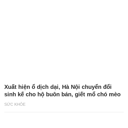
Xuất hiện ổ dịch dại, Hà Nội chuyển đổi
sinh kế cho hộ buôn bán, giết mổ chó mèo
SỨC KHỎE