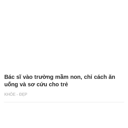
Bác sĩ vào trường mầm non, chỉ cách ăn
uống và sơ cứu cho trẻ
KHỎE - ĐẸP