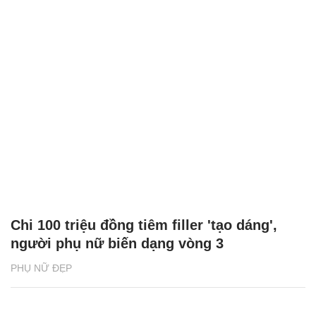
Chi 100 triệu đồng tiêm filler 'tạo dáng',
người phụ nữ biến dạng vòng 3
PHỤ NỮ ĐẸP