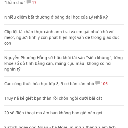
"thần chú"
17
Nhiều điểm bất thường ở bằng đại học của Lý Nhã Kỳ
Clip lột tả chân thực cảnh anh trai và em gái như 'chó với
mèo', người tinh ý còn phát hiện một vấn đề trong giáo dục
con
Nguyễn Phương Hằng sở hữu khối tài sản "siêu khủng", từng
khoe sổ đỏ tính bằng cân, mắng cựu mẫu 'không có nổi
nghìn tỷ'
Các công thức hóa học lớp 8, 9 cơ bản cần nhớ
106
Truy nã kẻ giết bạn thân rồi chôn ngồi dưới bãi cát
20 số điện thoại ma ám bạn không bao giờ nên gọi
Sự tích ngày ông Ngâu - bà Ngâu mùng 7 tháng 7 âm lịch