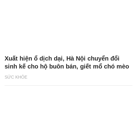
Xuất hiện ổ dịch dại, Hà Nội chuyển đổi
sinh kế cho hộ buôn bán, giết mổ chó mèo
SỨC KHỎE