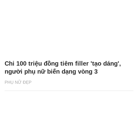
Chi 100 triệu đồng tiêm filler 'tạo dáng',
người phụ nữ biến dạng vòng 3
PHỤ NỮ ĐẸP