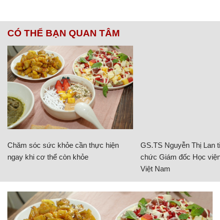
CÓ THỂ BẠN QUAN TÂM
Chăm sóc sức khỏe cần thực hiện
GS.TS Nguyễn Thị Lan ti
ngay khi cơ thể còn khỏe
chức Giám đốc Học viện
Việt Nam