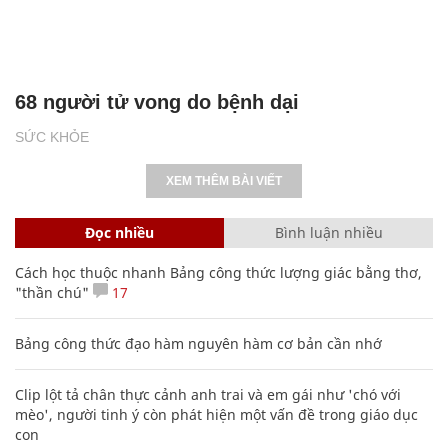
68 người tử vong do bệnh dại
SỨC KHỎE
XEM THÊM BÀI VIẾT
Đọc nhiều
Bình luận nhiều
Cách học thuộc nhanh Bảng công thức lượng giác bằng thơ,
"thần chú"
17
Bảng công thức đạo hàm nguyên hàm cơ bản cần nhớ
Clip lột tả chân thực cảnh anh trai và em gái như 'chó với
mèo', người tinh ý còn phát hiện một vấn đề trong giáo dục
con