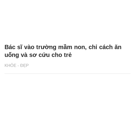
Bác sĩ vào trường mầm non, chỉ cách ăn
uống và sơ cứu cho trẻ
KHỎE - ĐẸP