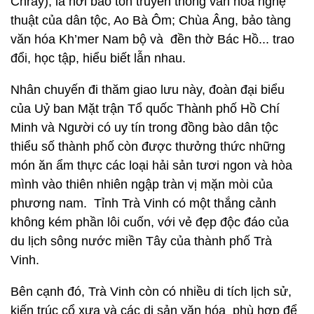
Chrây), là nơi bảo tồn truyền thống văn hóa nghệ
thuật của dân tộc, Ao Bà Ôm; Chùa Âng, bảo tàng
văn hóa Kh’mer Nam bộ và đền thờ Bác Hồ... trao
đổi, học tập, hiểu biết lẫn nhau.
Nhân chuyến đi thăm giao lưu này, đoàn đại biểu
của Uỷ ban Mặt trận Tổ quốc Thành phố Hồ Chí
Minh và Người có uy tín trong đồng bào dân tộc
thiểu số thành phố còn được thưởng thức những
món ăn ẩm thực các loại hải sản tươi ngon và hòa
mình vào thiên nhiên ngập tràn vị mặn mòi của
phương nam. Tỉnh Trà Vinh có một thắng cảnh
không kém phần lôi cuốn, với vẻ đẹp độc đáo của
du lịch sông nước miền Tây của thành phố Trà
Vinh.
Bên cạnh đó, Trà Vinh còn có nhiều di tích lịch sử,
kiến trúc cổ xưa và các di sản văn hóa phù hợp để