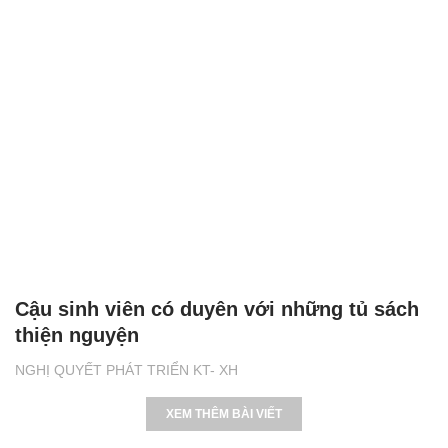
Cậu sinh viên có duyên với những tủ sách
thiện nguyện
NGHỊ QUYẾT PHÁT TRIỂN KT- XH
XEM THÊM BÀI VIẾT