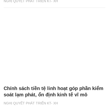
NGHỊ QUYẾT PHÁT TRIỂN KT- XH
Chính sách tiền tệ linh hoạt góp phần kiểm
soát lạm phát, ổn định kinh tế vĩ mô
NGHỊ QUYẾT PHÁT TRIỂN KT- XH