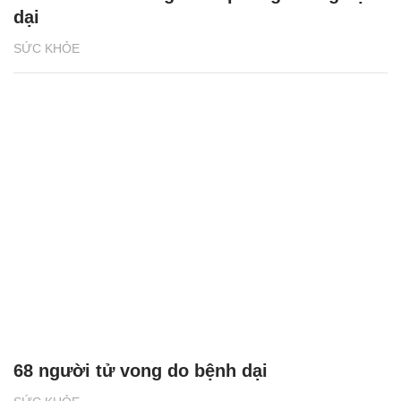
dại
SỨC KHỎE
68 người tử vong do bệnh dại