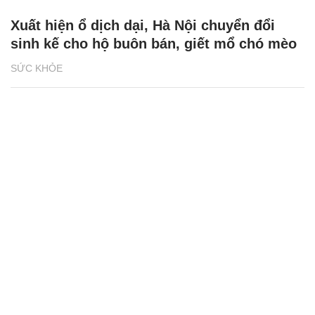
Xuất hiện ổ dịch dại, Hà Nội chuyển đổi
sinh kế cho hộ buôn bán, giết mổ chó mèo
SỨC KHỎE