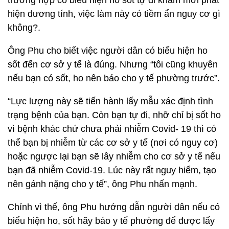
trường hợp có biểu hiện ho sốt tự đi khám mới phát
hiện dương tính, việc làm này có tiềm ẩn nguy cơ gì
không?.
Ông Phu cho biết việc người dân có biểu hiện ho
sốt đến cơ sở y tế là đúng. Nhưng “tôi cũng khuyên
nếu bạn có sốt, ho nên báo cho y tế phường trước”.
“Lực lượng này sẽ tiến hành lấy mẫu xác định tình
trạng bệnh của bạn. Còn bạn tự đi, nhỡ chỉ bị sốt ho
vì bệnh khác chứ chưa phải nhiễm Covid- 19 thì có
thể bạn bị nhiễm từ các cơ sở y tế (nơi có nguy cơ)
hoặc ngược lại bạn sẽ lây nhiễm cho cơ sở y tế nếu
bạn đã nhiễm Covid-19. Lúc này rất nguy hiểm, tạo
nên gánh nặng cho y tế”, ông Phu nhấn mạnh.
Chính vì thế, ông Phu hướng dẫn người dân nếu có
biểu hiện ho, sốt hãy báo y tế phường để được lấy