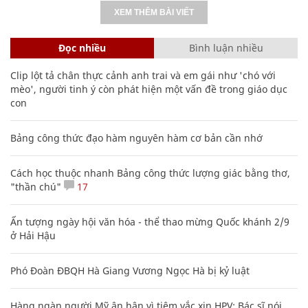
XEM THÊM BÀI VIẾT
Đọc nhiều
Bình luận nhiều
Clip lột tả chân thực cảnh anh trai và em gái như 'chó với
mèo', người tinh ý còn phát hiện một vấn đề trong giáo dục
con
Bảng công thức đạo hàm nguyên hàm cơ bản cần nhớ
Cách học thuộc nhanh Bảng công thức lượng giác bằng thơ,
"thần chú"
17
Ấn tượng ngày hội văn hóa - thể thao mừng Quốc khánh 2/9
ở Hải Hậu
Phó Đoàn ĐBQH Hà Giang Vương Ngọc Hà bị kỷ luật
Hàng ngàn người Mỹ ân hận vì tiêm vắc xin HPV: Bác sĩ nói