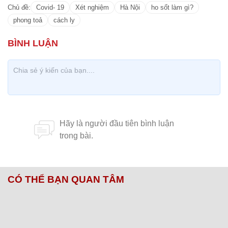
Chủ đề:
Covid- 19
Xét nghiệm
Hà Nội
ho sốt làm gì?
phong toả
cách ly
CÓ THỂ BẠN QUAN TÂM