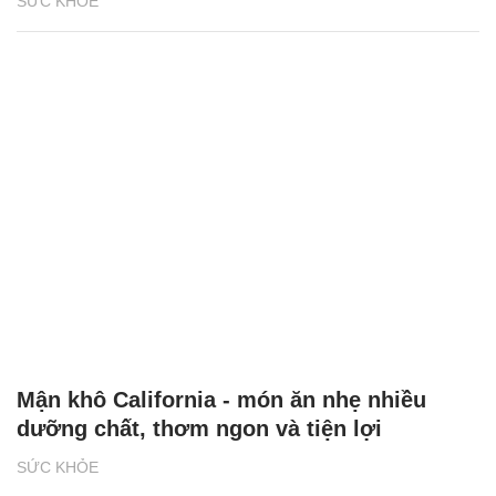
SỨC KHỎE
Mận khô California - món ăn nhẹ nhiều
dưỡng chất, thơm ngon và tiện lợi
SỨC KHỎE