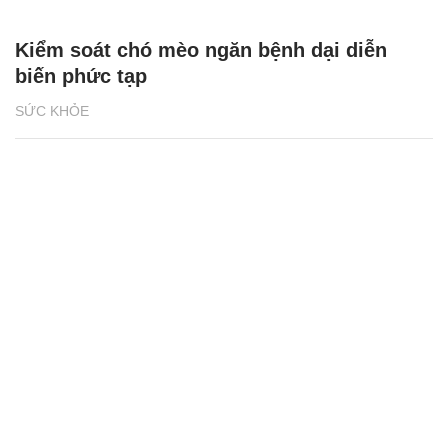
Kiểm soát chó mèo ngăn bệnh dại diễn
biến phức tạp
SỨC KHỎE