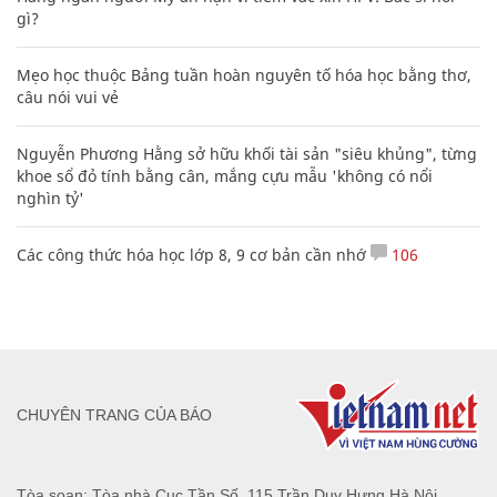
gì?
Mẹo học thuộc Bảng tuần hoàn nguyên tố hóa học bằng thơ,
câu nói vui vẻ
Nguyễn Phương Hằng sở hữu khối tài sản "siêu khủng", từng
khoe sổ đỏ tính bằng cân, mắng cựu mẫu 'không có nổi
nghìn tỷ'
Các công thức hóa học lớp 8, 9 cơ bản cần nhớ
106
CHUYÊN TRANG CỦA BÁO
Tòa soạn: Tòa nhà Cục Tần Số, 115 Trần Duy Hưng Hà Nội