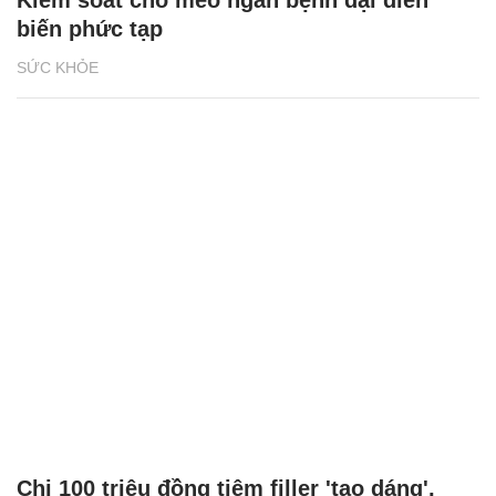
Kiểm soát chó mèo ngăn bệnh dại diễn
biến phức tạp
SỨC KHỎE
Chi 100 triệu đồng tiêm filler 'tạo dáng',