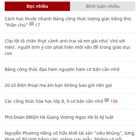
Đọc nhiều
Bình luận nhiều
Cách học thuộc nhanh Bảng công thức lượng giác bằng thơ,
"thần chú"
17
Clip lột tả chân thực cảnh anh trai và em gái như 'chó với
mèo', người tinh ý còn phát hiện một vấn đề trong giáo dục
con
Bảng công thức đạo hàm nguyên hàm cơ bản cần nhớ
20 số điện thoại ma ám bạn không bao giờ nên gọi
Các công thức hóa học lớp 8, 9 cơ bản cần nhớ
106
Phó Đoàn ĐBQH Hà Giang Vương Ngọc Hà bị kỷ luật
Nguyễn Phương Hằng sở hữu khối tài sản "siêu khủng", từng
khoe sổ đỏ tính bằng cân, mắng cựu mẫu 'không có nổi