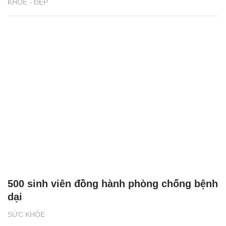
KHỎE - ĐẸP
500 sinh viên đồng hành phòng chống bệnh
dại
SỨC KHỎE