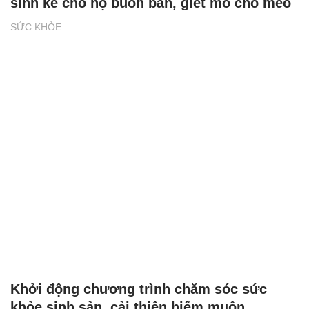
sinh kế cho hộ buôn bán, giết mổ chó mèo
SỨC KHỎE
Khởi động chương trình chăm sóc sức
khỏe sinh sản, cải thiện hiếm muộn