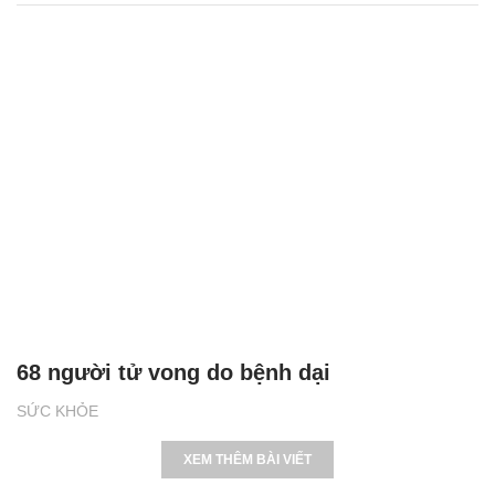
68 người tử vong do bệnh dại
SỨC KHỎE
XEM THÊM BÀI VIẾT