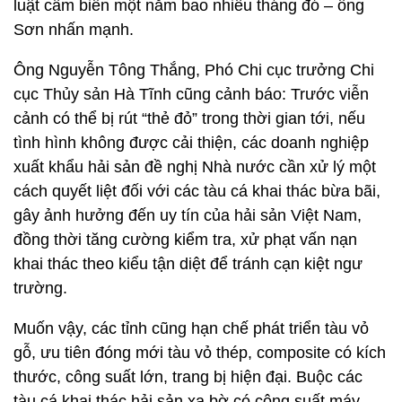
luật cấm biển một năm bao nhiêu tháng đó – ông
Sơn nhấn mạnh.
Ông Nguyễn Tông Thắng, Phó Chi cục trưởng Chi
cục Thủy sản Hà Tĩnh cũng cảnh báo: Trước viễn
cảnh có thể bị rút “thẻ đỏ” trong thời gian tới, nếu
tình hình không được cải thiện, các doanh nghiệp
xuất khẩu hải sản đề nghị Nhà nước cần xử lý một
cách quyết liệt đối với các tàu cá khai thác bừa bãi,
gây ảnh hưởng đến uy tín của hải sản Việt Nam,
đồng thời tăng cường kiểm tra, xử phạt vấn nạn
khai thác theo kiểu tận diệt để tránh cạn kiệt ngư
trường.
Muốn vậy, các tỉnh cũng hạn chế phát triển tàu vỏ
gỗ, ưu tiên đóng mới tàu vỏ thép, composite có kích
thước, công suất lớn, trang bị hiện đại. Buộc các
tàu cá khai thác hải sản xa bờ có công suất máy