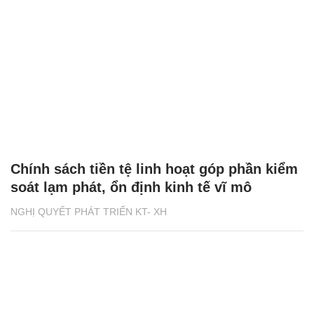
Chính sách tiền tệ linh hoạt góp phần kiểm
soát lạm phát, ổn định kinh tế vĩ mô
NGHỊ QUYẾT PHÁT TRIỂN KT- XH