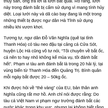
thủy sản, ông trả lời là lưới bát quái. Rõ ràng, lưới
này trong đánh bắt bị cấm sử dụng vì mang tính hủy
diệt. Loại lưới này và dã cào bay đang là một trong
những thiết bị được ngư dân Hà Tĩnh sử dụng
nhiều khi vươn khơi.
Tương tự, ngư dân Đỗ Văn Nghĩa (quê tại tỉnh
Thanh Hóa) có tàu neo đậu tại cảng cá Cửa Sót,
huyện Lộc Hà cũng vô tư nói, “Tôi chuyên về bắt ốc,
cá nên to hay nhỏ không kể mùa vụ, tôi đánh bắt
hết”. Phạm vi tàu anh đánh bắt là trong 20 hải lý, tại
vùng biển từ Thanh Hóa đến Quảng Trị. Bình quân
mỗi ngày bắt được 20 – 50kg ốc.
Khi được hỏi về “thẻ vàng” của EU, bản thân anh
Nghĩa cũng rất mơ hồ. Anh chỉ nói được rằng: Do
tàu cá Việt Nam vi phạm ngư trường đánh bắt các
nước khác trong khu vực, nhưng lại không biết rằng