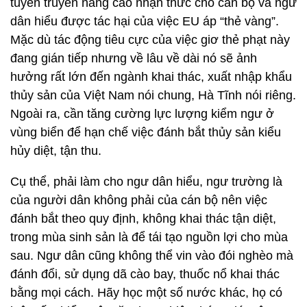
tuyên truyền nâng cao nhận thức cho cán bộ và ngư
dân hiểu được tác hại của việc EU áp “thẻ vàng”.
Mặc dù tác động tiêu cực của việc giơ thẻ phạt này
đang gián tiếp nhưng về lâu về dài nó sẽ ảnh
hưởng rất lớn đến ngành khai thác, xuất nhập khẩu
thủy sản của Việt Nam nói chung, Hà Tĩnh nói riêng.
Ngoài ra, cần tăng cường lực lượng kiểm ngư ở
vùng biển để hạn chế việc đánh bắt thủy sản kiểu
hủy diệt, tận thu.
Cụ thể, phải làm cho ngư dân hiểu, ngư trường là
của người dân không phải của cán bộ nên việc
đánh bắt theo quy định, không khai thác tận diệt,
trong mùa sinh sản là để tái tạo nguồn lợi cho mùa
sau. Ngư dân cũng không thể vin vào đói nghèo mà
đánh đổi, sử dụng dã cào bay, thuốc nổ khai thác
bằng mọi cách. Hãy học một số nước khác, họ có