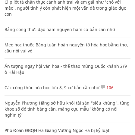
Clip lột tả chân thực cảnh anh trai và em gái như 'chó với
mèo', người tinh ý còn phát hiện một vấn đề trong giáo dục
con
Bảng công thức đạo hàm nguyên hàm cơ bản cần nhớ
Mẹo học thuộc Bảng tuần hoàn nguyên tố hóa học bằng thơ,
câu nói vui vẻ
Ấn tượng ngày hội văn hóa - thể thao mừng Quốc khánh 2/9
ở Hải Hậu
Các công thức hóa học lớp 8, 9 cơ bản cần nhớ
106
Nguyễn Phương Hằng sở hữu khối tài sản "siêu khủng", từng
khoe sổ đỏ tính bằng cân, mắng cựu mẫu 'không có nổi
nghìn tỷ'
Phó Đoàn ĐBQH Hà Giang Vương Ngọc Hà bị kỷ luật