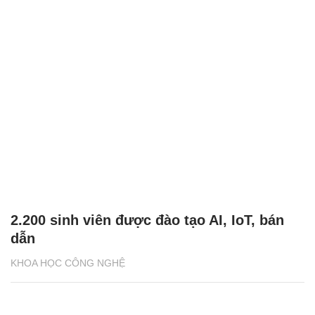
2.200 sinh viên được đào tạo AI, IoT, bán
dẫn
KHOA HỌC CÔNG NGHỆ