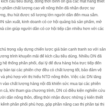
kích cầu tiêu dùng, đồng thời bình ổn giá các mặt hàng thiết
n phẩm chất lượng cao về nông thôn đã nhận được sự
ơng, thu hút được số lượng lớn người dân đến mua sắm.
 DN sản xuất, kinh doanh có cơ hội quảng bá sản phẩm, mở
 mà còn giúp người dân có cơ hội tiếp cận nhiều hơn với các
ú trọng xây dựng chiến lược giá bán cạnh tranh so với sản
hương trình khuyến mãi để kích cầu tiêu dùng. Nhiều DN đã
ộng hệ thống phân phối, đại lý để đưa hàng hóa trực tiếp đến
 bán tại các phiên chợ đều có chất lượng tốt, bảo đảm vệ
 và phù hợp với thị hiếu NTD nông thôn. Việc các DN tăng
n vào chất lượng hàng nội đã khiến sức mua tại các phiên
 cả, khi tham gia chương trình, DN có điều kiện nghiên cứu
ười dân nông thôn, đồng thời nhận được những ý kiến thiết
 kênh phân phối phù hợp, góp phần nâng cao thị phần tại thị