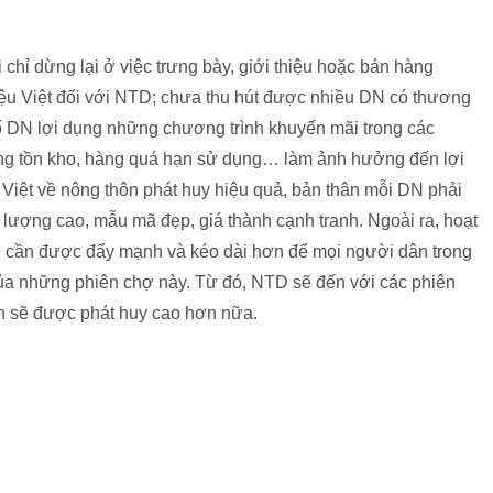
 chỉ dừng lại ở việc trưng bày, giới thiệu hoặc bán hàng
ệu Việt đối với NTD; chưa thu hút được nhiều DN có thương
số DN lợi dụng những chương trình khuyến mãi trong các
àng tồn kho, hàng quá hạn sử dụng… làm ảnh hưởng đến lợi
Việt về nông thôn phát huy hiệu quả, bản thân mỗi DN phải
lượng cao, mẫu mã đẹp, giá thành cạnh tranh. Ngoài ra, hoạt
hợ cần được đẩy mạnh và kéo dài hơn để mọi người dân trong
ủa những phiên chợ này. Từ đó, NTD sẽ đến với các phiên
nh sẽ được phát huy cao hơn nữa.