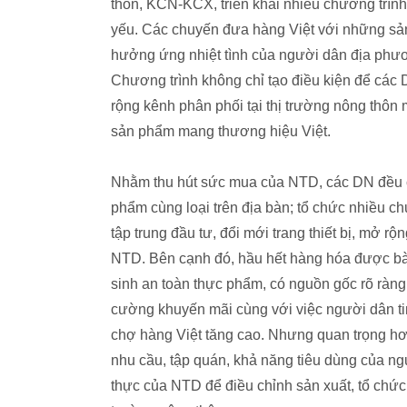
thôn, KCN-KCX, triển khai nhiều chương trình 
yếu. Các chuyến đưa hàng Việt với những sả
hưởng ứng nhiệt tình của người dân địa phư
Chương trình không chỉ tạo điều kiện để các
rộng kênh phân phối tại thị trường nông thôn
sản phẩm mang thương hiệu Việt.
Nhằm thu hút sức mua của NTD, các DN đều ch
phẩm cùng loại trên địa bàn; tổ chức nhiều c
tập trung đầu tư, đổi mới trang thiết bị, mở r
NTD. Bên cạnh đó, hầu hết hàng hóa được bày
sinh an toàn thực phẩm, có nguồn gốc rõ ràng
cường khuyến mãi cùng với việc người dân ti
chợ hàng Việt tăng cao. Nhưng quan trọng hơn
nhu cầu, tập quán, khả năng tiêu dùng của ng
thực của NTD để điều chỉnh sản xuất, tổ chức