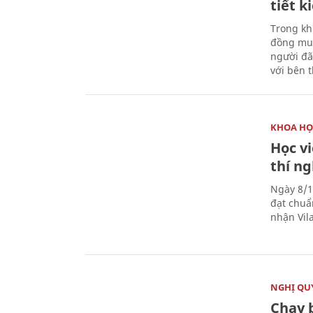
tiết 
Trong kh
đồng mua
người đã
với bên 
KHOA HỌ
Học v
thí n
Ngày 8/1
đạt chuẩ
nhận Vila
NGHỊ QUY
Chạy 