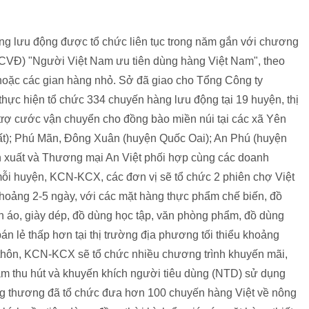
ng lưu động được tổ chức liên tục trong năm gắn với chương
 (CVĐ) "Người Việt Nam ưu tiên dùng hàng Việt Nam", theo
 hoặc các gian hàng nhỏ. Sở đã giao cho Tổng Công ty
hực hiện tổ chức 334 chuyến hàng lưu động tại 19 huyện, thị
 trợ cước vận chuyển cho đồng bào miền núi tại các xã Yên
ất); Phú Mãn, Đông Xuân (huyện Quốc Oai); An Phú (huyện
n xuất và Thương mại An Việt phối hợp cùng các doanh
i huyện, KCN-KCX, các đơn vị sẽ tổ chức 2 phiên chợ Việt
khoảng 2-5 ngày, với các mặt hàng thực phẩm chế biến, đồ
 áo, giày dép, đồ dùng học tập, văn phòng phẩm, đồ dùng
n lẻ thấp hơn tại thị trường địa phương tối thiểu khoảng
 thôn, KCN-KCX sẽ tổ chức nhiều chương trình khuyến mãi,
m thu hút và khuyến khích người tiêu dùng (NTD) sử dụng
g thương đã tổ chức đưa hơn 100 chuyến hàng Việt về nông