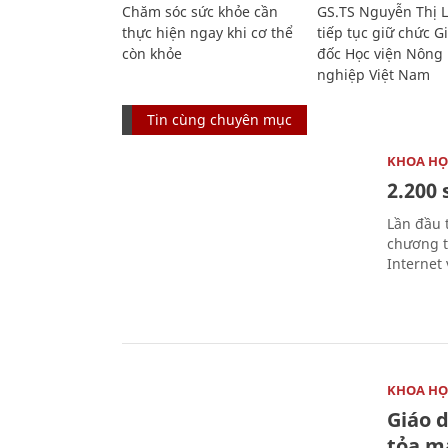
Chăm sóc sức khỏe cần
GS.TS Nguyễn Thị 
thực hiện ngay khi cơ thể
tiếp tục giữ chức 
còn khỏe
đốc Học viện Nông
nghiệp Việt Nam
Tin cùng chuyên mục
KHOA HỌ
2.200 
Lần đầu 
chương t
Internet 
KHOA HỌ
Giáo 
tỏa m