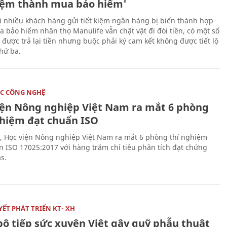
kiệm thành mua bảo hiểm'
i nhiều khách hàng gửi tiết kiệm ngân hàng bị biến thành hợp
 bảo hiểm nhân thọ Manulife vẫn chật vật đi đòi tiền, có một số
 được trả lại tiền nhưng buộc phải ký cam kết không được tiết lộ
thứ ba.
C CÔNG NGHỆ
iện Nông nghiệp Việt Nam ra mắt 6 phòng
ghiệm đạt chuẩn ISO
, Học viện Nông nghiệp Việt Nam ra mắt 6 phòng thí nghiệm
n ISO 17025:2017 với hàng trăm chỉ tiêu phân tích đạt chứng
s.
ẾT PHÁT TRIỂN KT- XH
bộ tiếp sức xuyên Việt gây quỹ phẫu thuật