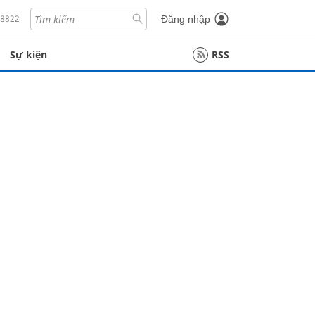
18822
Đăng nhập
Sự kiện
RSS