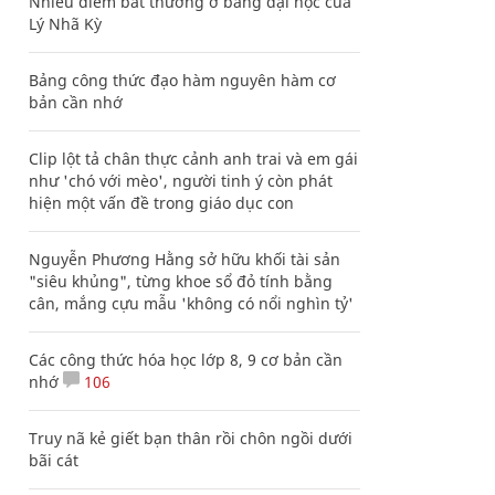
Nhiều điểm bất thường ở bằng đại học của
Lý Nhã Kỳ
Bảng công thức đạo hàm nguyên hàm cơ
bản cần nhớ
Clip lột tả chân thực cảnh anh trai và em gái
như 'chó với mèo', người tinh ý còn phát
hiện một vấn đề trong giáo dục con
Nguyễn Phương Hằng sở hữu khối tài sản
"siêu khủng", từng khoe sổ đỏ tính bằng
cân, mắng cựu mẫu 'không có nổi nghìn tỷ'
Các công thức hóa học lớp 8, 9 cơ bản cần
nhớ
106
Truy nã kẻ giết bạn thân rồi chôn ngồi dưới
bãi cát