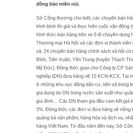
đồng bào miền núi.
Sở Công thương cho biết, các chuyến bán hà
trình bình ổn giá và thực hiện cuộc vận động
hình thức bán hàng trên xe ô tô chuyên dụng
Thương mại Hà Nội và các đơn vị thành viên t
xã; 24 chuyến bán hàng chính sách xã hội có
Bình, Tiến Xuân, Yên Trung (huyện Thạch Th
Mỹ Đức). Đồng thời, giao cho Công ty CP Sả
nghiệp (DN) đưa hàng về 15 KCN-KCX. Tại mỗ
ở những khu vực đông dân cư, liên xã trong 
gia dụng do DN trong nước sản xuất như quần
gia đình… Các DN tham gia đều cam kết giá bá
3%. Đồng thời, các đơn vị đưa hàng về nông
quảng bá sản phẩm, hàng hóa và dịch vụ, nhằ
hàng Việt Nam. Từ đầu năm đến nay, Sở Côn