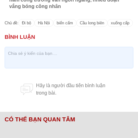
vắng bóng công nhân
Chủ đề:
Đi bộ
Hà Nội
biển cấm
Cầu long biên
xuống cấp
CÓ THỂ BẠN QUAN TÂM