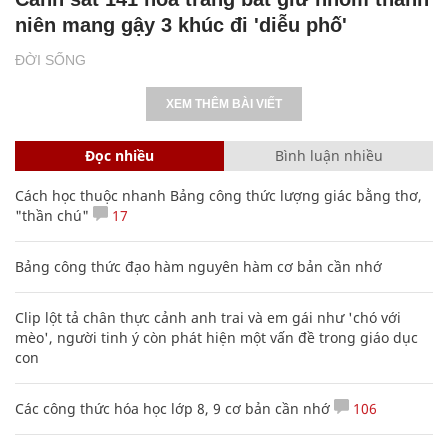
niên mang gậy 3 khúc đi 'diễu phố'
ĐỜI SỐNG
XEM THÊM BÀI VIẾT
Đọc nhiều
Bình luận nhiều
Cách học thuộc nhanh Bảng công thức lượng giác bằng thơ,
"thần chú"
17
Bảng công thức đạo hàm nguyên hàm cơ bản cần nhớ
Clip lột tả chân thực cảnh anh trai và em gái như 'chó với
mèo', người tinh ý còn phát hiện một vấn đề trong giáo dục
con
Các công thức hóa học lớp 8, 9 cơ bản cần nhớ
106