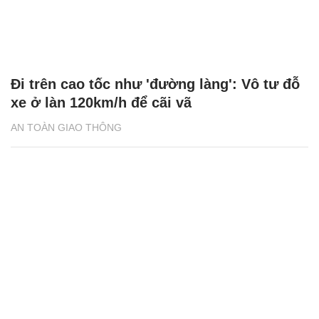
Đi trên cao tốc như 'đường làng': Vô tư đỗ
xe ở làn 120km/h để cãi vã
AN TOÀN GIAO THÔNG