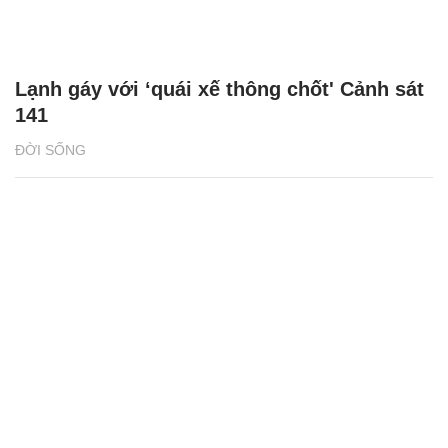
Lạnh gáy với ‘quái xế thông chốt' Cảnh sát
141
ĐỜI SỐNG