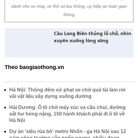
dành cho xe máy, xe thô sơ lưu thông, uy hiếp an toàn giao
thông
Cầu Long Biên thủng lỗ chỗ, nhìn
xuyên xuống lòng sông
Theo baogiaothong.vn
Hà Nội: Thông đêm xử phạt xe chở quá tải làm rơi
vãi vật liệu xây dựng xuống đường
Hải Dương: Ô tô chở máy xúc va cầu chui, đường
sắt hư hỏng nặng, 150 hành khách phải đi ô tô về
Hà Nội
Dự án 'siêu rùa bò' metro Nhổn - ga Hà Nội sau 12
năm công trường vẫn ngổn ngang, nhiều đoạn