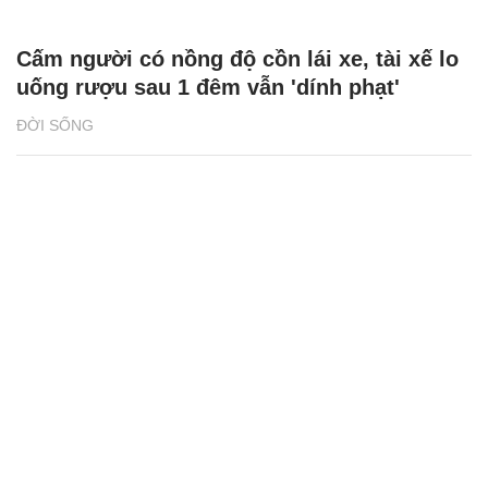
Cấm người có nồng độ cồn lái xe, tài xế lo
uống rượu sau 1 đêm vẫn 'dính phạt'
ĐỜI SỐNG