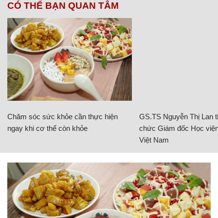
CÓ THỂ BẠN QUAN TÂM
Chăm sóc sức khỏe cần thực hiện
GS.TS Nguyễn Thị Lan ti
ngay khi cơ thể còn khỏe
chức Giám đốc Học viện
Việt Nam