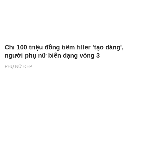
Chi 100 triệu đồng tiêm filler 'tạo dáng',
người phụ nữ biến dạng vòng 3
PHỤ NỮ ĐẸP