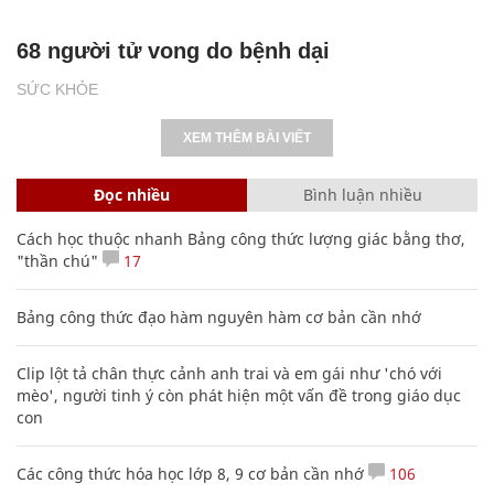
68 người tử vong do bệnh dại
SỨC KHỎE
XEM THÊM BÀI VIẾT
Đọc nhiều
Bình luận nhiều
Cách học thuộc nhanh Bảng công thức lượng giác bằng thơ,
"thần chú"
17
Bảng công thức đạo hàm nguyên hàm cơ bản cần nhớ
Clip lột tả chân thực cảnh anh trai và em gái như 'chó với
mèo', người tinh ý còn phát hiện một vấn đề trong giáo dục
con
Các công thức hóa học lớp 8, 9 cơ bản cần nhớ
106