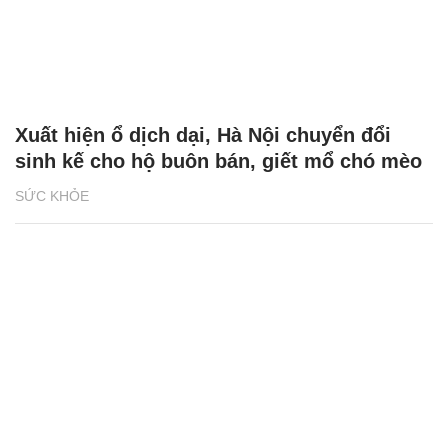
Xuất hiện ổ dịch dại, Hà Nội chuyển đổi
sinh kế cho hộ buôn bán, giết mổ chó mèo
SỨC KHỎE