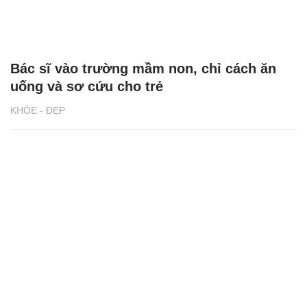
Bác sĩ vào trường mầm non, chỉ cách ăn
uống và sơ cứu cho trẻ
KHỎE - ĐẸP