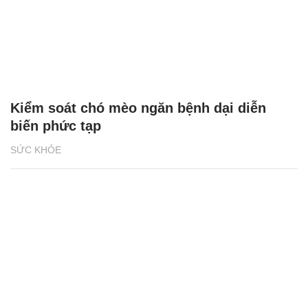
Kiểm soát chó mèo ngăn bệnh dại diễn
biến phức tạp
SỨC KHỎE