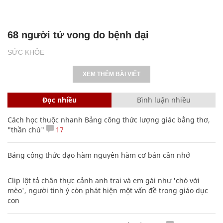
68 người tử vong do bệnh dại
SỨC KHỎE
XEM THÊM BÀI VIẾT
Đọc nhiều
Bình luận nhiều
Cách học thuộc nhanh Bảng công thức lượng giác bằng thơ,
"thần chú"
17
Bảng công thức đạo hàm nguyên hàm cơ bản cần nhớ
Clip lột tả chân thực cảnh anh trai và em gái như 'chó với
mèo', người tinh ý còn phát hiện một vấn đề trong giáo dục
con