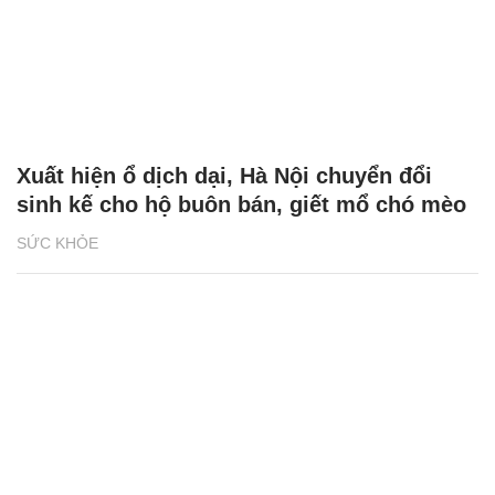
Xuất hiện ổ dịch dại, Hà Nội chuyển đổi
sinh kế cho hộ buôn bán, giết mổ chó mèo
SỨC KHỎE