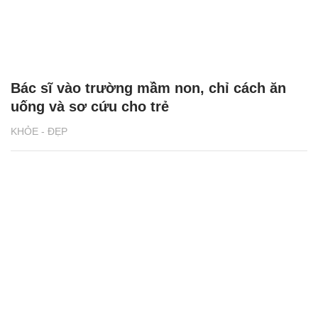
Bác sĩ vào trường mầm non, chỉ cách ăn
uống và sơ cứu cho trẻ
KHỎE - ĐẸP