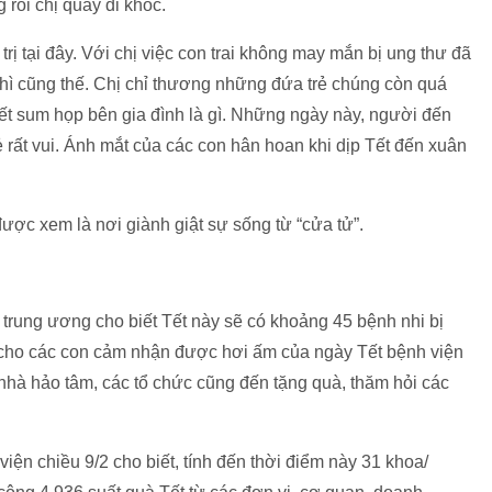
g rồi chị quay đi khóc.
rị tại đây. Với chị việc con trai không may mắn bị ung thư đã
u thì cũng thế. Chị chỉ thương những đứa trẻ chúng còn quá
Tết sum họp bên gia đình là gì. Những ngày này, người đến
 rất vui. Ánh mắt của các con hân hoan khi dịp Tết đến xuân
được xem là nơi giành giật sự sống từ “cửa tử”.
ung ương cho biết Tết này sẽ có khoảng 45 bệnh nhi bị
̉ cho các con cảm nhận được hơi ấm của ngày Tết bệnh viện
 nhà hảo tâm, các tổ chức cũng đến tặng quà, thăm hỏi các
iện chiều 9/2 cho biết, tính đến thời điểm này 31 khoa/