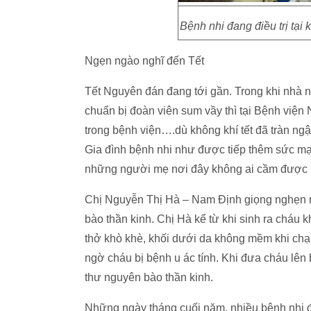
Bệnh nhi đang điều trị ta
Ngẹn ngào nghĩ đến Tết
Tết Nguyên đán đang tới gần. Trong khi nhà 
chuẩn bị đoàn viên sum vầy thì tại Bệnh viện 
trong bệnh viện….dù không khí tết đã tràn n
Gia đình bệnh nhi như được tiếp thêm sức mạn
những người mẹ nơi đây không ai cầm được 
Chị Nguyễn Thị Hà – Nam Định giọng nghẹn ng
bào thần kinh. Chị Hà kể từ khi sinh ra chá
thở khò khè, khối dưới da không mềm khi chạm v
ngờ cháu bị bệnh u ác tính. Khi đưa cháu lên
thư nguyên bào thần kinh.
Những ngày tháng cuối năm, nhiều bệnh nhi đươ