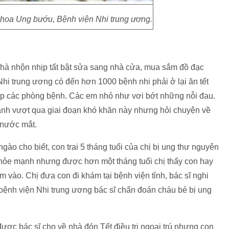
̣i khoa Ung bướu, Bệnh viện Nhi trung ương.
nhà nhộn nhịp tất bật sửa sang nhà cửa, mua sắm đồ đạc
Nhi trung ương có đến hơn 1000 bệnh nhi phải ở lại ăn tết
gập các phòng bệnh. Các em nhỏ như vơi bớt những nỗi đau.
h vượt qua giai đoạn khó khăn này nhưng hỏi chuyện về
nước mắt.
ào cho biết, con trai 5 tháng tuổi của chị bị ung thư nguyên
u khỏe mạnh nhưng được hơn một tháng tuổi chị thấy con hay
ào. Chị đưa con đi khám tại bệnh viện tỉnh, bác sĩ nghi
 bệnh viện Nhi trung ương bác sĩ chẩn đoán cháu bé bị ung
̣c bác sĩ cho về nhà đón Tết điều trị ngoại trú nhưng con