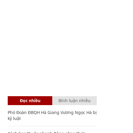
Đọc nhiều
Bình luận nhiều
Phó Đoàn ĐBQH Hà Giang Vương Ngọc Hà bị
kỷ luật