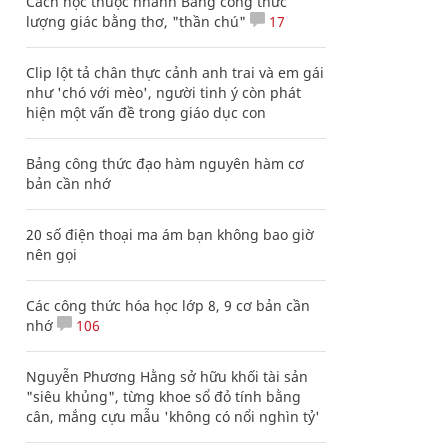
Cách học thuộc nhanh Bảng công thức
lượng giác bằng thơ, "thần chú"
17
Clip lột tả chân thực cảnh anh trai và em gái
như 'chó với mèo', người tinh ý còn phát
hiện một vấn đề trong giáo dục con
Bảng công thức đạo hàm nguyên hàm cơ
bản cần nhớ
20 số điện thoại ma ám bạn không bao giờ
nên gọi
Các công thức hóa học lớp 8, 9 cơ bản cần
nhớ
106
Nguyễn Phương Hằng sở hữu khối tài sản
"siêu khủng", từng khoe sổ đỏ tính bằng
cân, mắng cựu mẫu 'không có nổi nghìn tỷ'