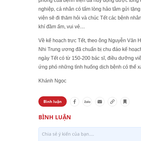
phòng của bệnh viện đã huy động được tổng c
nghiệp, cá nhân có tấm lòng hảo tâm gửi tặn
viện sẽ đi thăm hỏi và chúc Tết các bệnh nhâ
khí đầm ấm, vui vẻ…
Về kế hoạch trực Tết, theo ông Nguyễn Văn H
Nhi Trung ương đã chuẩn bị chu đáo kế hoạch 
ngày Tết có từ 150-200 bác sĩ, điều dưỡng v
ứng phó những tình huống dịch bệnh có thể xả
Khánh Ngọc
Bình luận