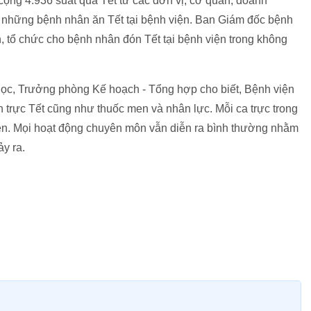
ộng 4.936 suất quà Tết từ các đơn vị, cơ quan, doanh
g những bệnh nhân ăn Tết tại bệnh viện. Ban Giám đốc bệnh
n, tổ chức cho bệnh nhân đón Tết tại bệnh viện trong không
ọc, Trưởng phòng Kế hoạch - Tổng hợp cho biết, Bệnh viện
trực Tết cũng như thuốc men và nhân lực. Mỗi ca trực trong
iên. Mọi hoạt động chuyên môn vẫn diễn ra bình thường nhằm
y ra.