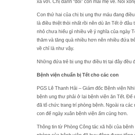
xa vời. Chị đành “dối” con mai mẹ về. Nói xon
Con thứ hai của chị bị ung thư máu đang điều t
là điều thiệt thòi nhất rồi nên dù ăn Tết ở đâ
nhỏ chưa hiểu gì nhiều về ý nghĩa của ngày 
thăm và tăng quà nhiều hơn nên nhiều đứa trẻ
về chỉ là như vậy.
Những đứa trẻ bị ung thư điều trị tại đây đều 
Bệnh viện chuẩn bị Tết cho các con
PGS Lê Thanh Hải – Giám đốc Bệnh viện Nhi tr
bệnh ung thư phải ở lại bệnh viện ăn Tết. Đê
đã tổ chức trang trí phòng bệnh. Ngoài ra các
con để ngày xuân bệnh viện ấm cúng hơn.
Thông tin từ Phòng Công tác xã hội của bệnh v