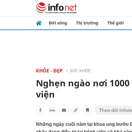
Đời sống
Thị trường
Thế giới
KHỎE - ĐẸP
SỨC KHỎE
Nghẹn ngào nơi 1000
viện
Những ngày cuối năm tại khoa ung bướu 
cháu đang điều trị tại bệnh viện có khả năn