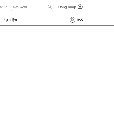
18822
Đăng nhập
Sự kiện
RSS