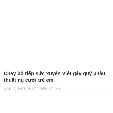
Chạy bộ tiếp sức xuyên Việt gây quỹ phẫu
thuật nụ cười trẻ em
NGHỊ QUYẾT PHÁT TRIỂN KT- XH