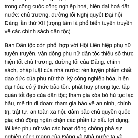
trong công cuộc công nghiệp hoá, hiện đại hoá đất
nước; chủ trương, đường lối Nghị quyết Đại hội
Đảng lần thứ XII (trọng tâm là phổ biến tuyên truyền
về các chính sách dân tộc).
Ban Dân tộc còn phối hợp với Hội Liên hiệp phụ nữ
tuyên truyền, vận động phụ nữ dân tộc thiểu số thực
hiện tốt chủ trương, đường lối của Đảng, chính
sách, pháp luật của nhà nước; rèn luyện phẩm chất
đạo đức của phụ nữ thời kỳ công nghiệp hóa, hiện
đại hóa; có ý thức bảo tồn, phát huy phong tục, tập
quán tốt đẹp của dân tộc; tham gia xóa bỏ hủ tục lạc
hậu, mê tín dị đoan; tham gia bảo vệ an ninh, chính
trị, trật tự, an toàn xã hội, đảm bảo chủ quyền quốc
gia; chủ động ngăn chặn các phần tử xấu lợi dụng,
lôi kéo phụ nữ vào các hoạt động chống phá sự
nghiệp cách mạng của Đảng và Nhà nước ta và