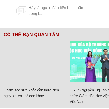
CÓ THỂ BẠN QUAN TÂM
Chăm sóc sức khỏe cần thực hiện
GS.TS Nguyễn Thị Lan ti
ngay khi cơ thể còn khỏe
chức Giám đốc Học viện
Việt Nam