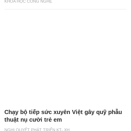
KHOA HỌC CÔNG NGHỆ
Chạy bộ tiếp sức xuyên Việt gây quỹ phẫu
thuật nụ cười trẻ em
NGHỊ QUYẾT PHÁT TRIỂN KT- XH