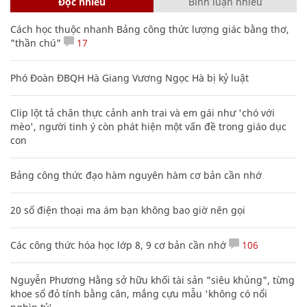
Đọc nhiều
Bình luận nhiều
Cách học thuộc nhanh Bảng công thức lượng giác bằng thơ,
"thần chú"
17
Phó Đoàn ĐBQH Hà Giang Vương Ngọc Hà bị kỷ luật
Clip lột tả chân thực cảnh anh trai và em gái như 'chó với
mèo', người tinh ý còn phát hiện một vấn đề trong giáo dục
con
Bảng công thức đạo hàm nguyên hàm cơ bản cần nhớ
20 số điện thoại ma ám bạn không bao giờ nên gọi
Các công thức hóa học lớp 8, 9 cơ bản cần nhớ
106
Nguyễn Phương Hằng sở hữu khối tài sản "siêu khủng", từng
khoe sổ đỏ tính bằng cân, mắng cựu mẫu 'không có nổi