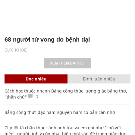
68 người tử vong do bệnh dại
SỨC KHỎE
XEM THÊM BÀI VIẾT
Đọc nhiều
Bình luận nhiều
Cách học thuộc nhanh Bảng công thức lượng giác bằng thơ,
"thần chú"
17
Bảng công thức đạo hàm nguyên hàm cơ bản cần nhớ
Clip lột tả chân thực cảnh anh trai và em gái như 'chó với
mèo', người tinh ý còn phát hiện một vấn đề trong giáo dục