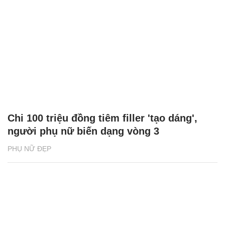
Chi 100 triệu đồng tiêm filler 'tạo dáng',
người phụ nữ biến dạng vòng 3
PHỤ NỮ ĐẸP