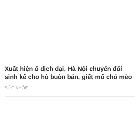
Xuất hiện ổ dịch dại, Hà Nội chuyển đổi
sinh kế cho hộ buôn bán, giết mổ chó mèo
SỨC KHỎE