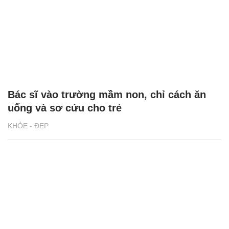
Bác sĩ vào trường mầm non, chỉ cách ăn
uống và sơ cứu cho trẻ
KHỎE - ĐẸP