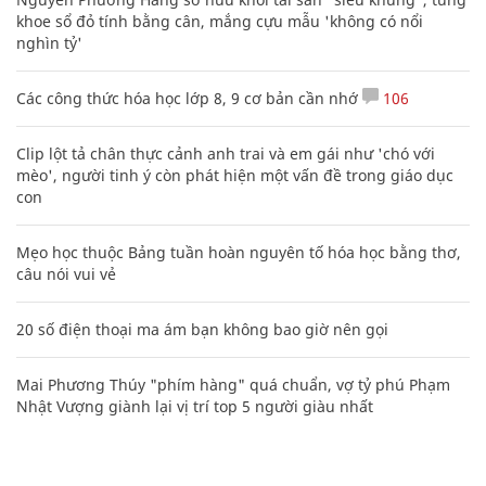
khoe sổ đỏ tính bằng cân, mắng cựu mẫu 'không có nổi
nghìn tỷ'
Các công thức hóa học lớp 8, 9 cơ bản cần nhớ
106
Clip lột tả chân thực cảnh anh trai và em gái như 'chó với
mèo', người tinh ý còn phát hiện một vấn đề trong giáo dục
con
Mẹo học thuộc Bảng tuần hoàn nguyên tố hóa học bằng thơ,
câu nói vui vẻ
20 số điện thoại ma ám bạn không bao giờ nên gọi
Mai Phương Thúy "phím hàng" quá chuẩn, vợ tỷ phú Phạm
Nhật Vượng giành lại vị trí top 5 người giàu nhất