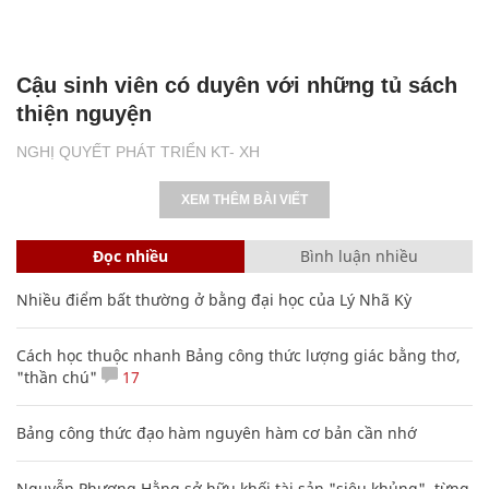
Cậu sinh viên có duyên với những tủ sách
thiện nguyện
NGHỊ QUYẾT PHÁT TRIỂN KT- XH
XEM THÊM BÀI VIẾT
Đọc nhiều
Bình luận nhiều
Nhiều điểm bất thường ở bằng đại học của Lý Nhã Kỳ
Cách học thuộc nhanh Bảng công thức lượng giác bằng thơ,
"thần chú"
17
Bảng công thức đạo hàm nguyên hàm cơ bản cần nhớ
Nguyễn Phương Hằng sở hữu khối tài sản "siêu khủng", từng