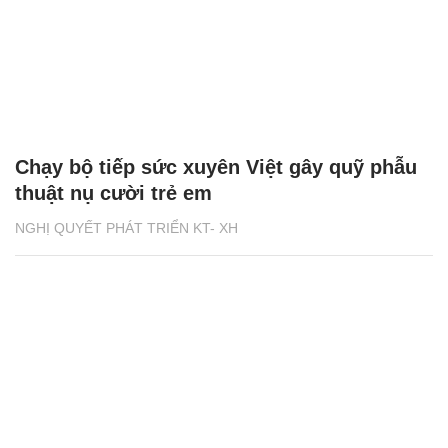
Chạy bộ tiếp sức xuyên Việt gây quỹ phẫu
thuật nụ cười trẻ em
NGHỊ QUYẾT PHÁT TRIỂN KT- XH