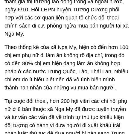
tham gia thị trường lao động trong và ngoài nước,
ngày 6/10, Hội LHPN huyện Tương Dương phối
hợp với các cơ quan liên quan tổ chức đối thoại
chính sách di cư, phòng ngừa mua bán người tại xã
Nga My.
Theo thống kê của xã Nga My, hiện có đến hơn 100
chị em phụ nữ đi làm ăn không rõ địa chỉ, trong đó
có đến 80% chị em hiện đang làm ăn không hợp
pháp ở các nước Trung Quốc, Lào, Thái Lan. Nhiều
chị em do ít hiểu biết nên đã vô tình biến mình
thành nạn nhân của những vụ mua bán người.
Tại cuộc đối thoại, hơn 200 hội viên các chi hội phụ
nữ ở 8 bản thuộc xã Nga My đã được tuyên truyền
và tư vấn các vấn đề về trình tự thủ tục khiếu kiện
đối tượng có hành vi đưa người đi xuất khẩu trái
pháp luật; thủ tục để đưa người bị bán sang Trung