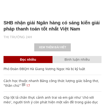
SHB nhận giải Ngân hàng có sáng kiến giải
pháp thanh toán tốt nhất Việt Nam
THỊ TRƯỜNG 24H
XEM THÊM BÀI VIẾT
Đọc nhiều
Bình luận nhiều
Phó Đoàn ĐBQH Hà Giang Vương Ngọc Hà bị kỷ luật
Cách học thuộc nhanh Bảng công thức lượng giác bằng thơ,
"thần chú"
17
Clip lột tả chân thực cảnh anh trai và em gái như 'chó với
mèo', người tinh ý còn phát hiện một vấn đề trong giáo dục