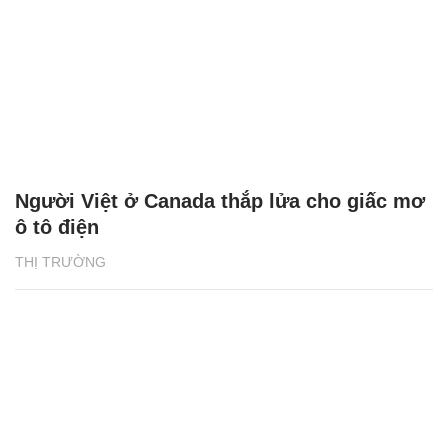
Người Việt ở Canada thắp lửa cho giấc mơ
ô tô điện
THỊ TRƯỜNG