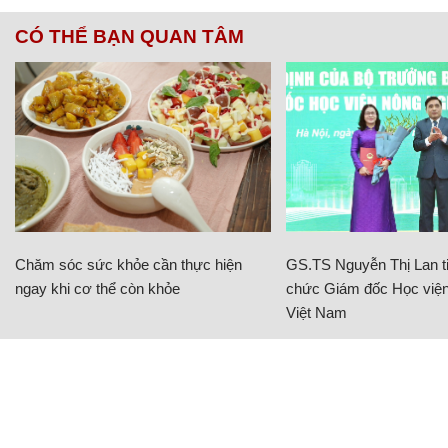
CÓ THỂ BẠN QUAN TÂM
Chăm sóc sức khỏe cần thực hiện
GS.TS Nguyễn Thị Lan ti
ngay khi cơ thể còn khỏe
chức Giám đốc Học viện
Việt Nam