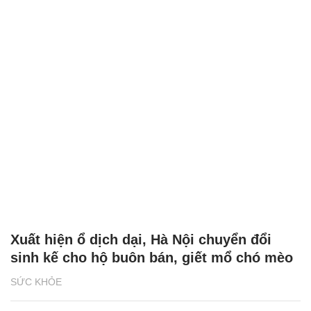
Xuất hiện ổ dịch dại, Hà Nội chuyển đổi
sinh kế cho hộ buôn bán, giết mổ chó mèo
SỨC KHỎE