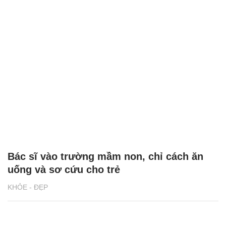
Bác sĩ vào trường mầm non, chỉ cách ăn
uống và sơ cứu cho trẻ
KHỎE - ĐẸP