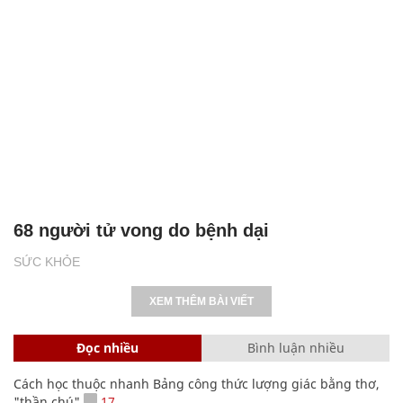
68 người tử vong do bệnh dại
SỨC KHỎE
XEM THÊM BÀI VIẾT
Đọc nhiều
Bình luận nhiều
Cách học thuộc nhanh Bảng công thức lượng giác bằng thơ,
"thần chú"
17