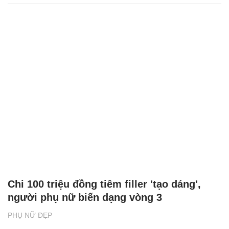
Chi 100 triệu đồng tiêm filler 'tạo dáng',
người phụ nữ biến dạng vòng 3
PHỤ NỮ ĐẸP