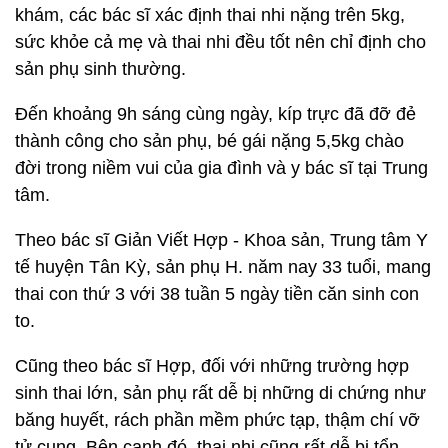
khám, các bác sĩ xác định thai nhi nặng trên 5kg,
sức khỏe cả mẹ và thai nhi đều tốt nên chỉ định cho
sản phụ sinh thường.
Đến khoảng 9h sáng cùng ngày, kíp trực đã đỡ đẻ
thành công cho sản phụ, bé gái nặng 5,5kg chào
đời trong niềm vui của gia đình và y bác sĩ tại Trung
tâm.
Theo bác sĩ Giản Viết Hợp - Khoa sản, Trung tâm Y
tế huyện Tân Kỳ, sản phụ H. năm nay 33 tuổi, mang
thai con thứ 3 với 38 tuần 5 ngày tiền căn sinh con
to.
Cũng theo bác sĩ Hợp, đối với những trường hợp
sinh thai lớn, sản phụ rất dễ bị những di chứng như
băng huyết, rách phần mềm phức tạp, thậm chí vỡ
tử cung. Bên cạnh đó, thai nhi cũng rất dễ bị tổn