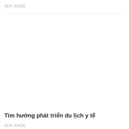
SỨC KHỎE
Tìm hướng phát triển du lịch y tế
SỨC KHỎE