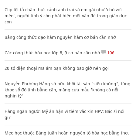
Clip lột tả chân thực cảnh anh trai và em gái như 'chó với
mèo', người tinh ý còn phát hiện một vấn đề trong giáo dục
con
Bảng công thức đạo hàm nguyên hàm cơ bản cần nhớ
Các công thức hóa học lớp 8, 9 cơ bản cần nhớ
106
20 số điện thoại ma ám bạn không bao giờ nên gọi
Nguyễn Phương Hằng sở hữu khối tài sản "siêu khủng", từng
khoe sổ đỏ tính bằng cân, mắng cựu mẫu 'không có nổi
nghìn tỷ'
Hàng ngàn người Mỹ ân hận vì tiêm vắc xin HPV: Bác sĩ nói
gì?
Mẹo học thuộc Bảng tuần hoàn nguyên tố hóa học bằng thơ,