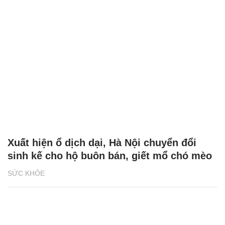
Xuất hiện ổ dịch dại, Hà Nội chuyển đổi
sinh kế cho hộ buôn bán, giết mổ chó mèo
SỨC KHỎE