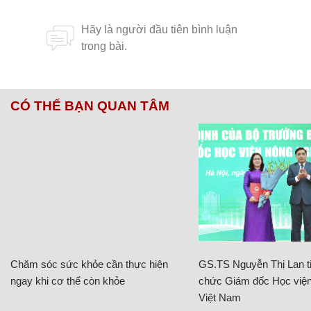
CÓ THỂ BẠN QUAN TÂM
Chăm sóc sức khỏe cần thực hiện
GS.TS Nguyễn Thị Lan ti
ngay khi cơ thể còn khỏe
chức Giám đốc Học viện
Việt Nam