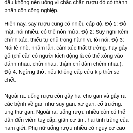
đầu không nên uống vì chắc chắn rượu đó có thành
phần cồn công nghiệp.
Hiện nay, say rượu cũng có nhiều cấp độ. Độ 1: Đỏ
mặt, nói nhiều, có thể nôn mửa. Độ 2: Suy nghĩ kém
chính xác, thiếu tự chủ trong hành vi, lời nói. Độ 3:
Nói lè nhè, nhầm lẫn, cảm xúc thất thường, hay gây
gổ (chỉ cần có người kích động là có thể xông vào
đánh nhau, chửi nhau, thậm chí đâm chém nhau).
Độ 4: Ngừng thở, nếu không cấp cứu kịp thời sẽ
chết.
Ngoài ra, uống rượu còn gây hại cho gan và gây ra
các bệnh về gan như suy gan, xơ gan, cổ trướng,
ung thư gan. Ngoài ra, uống rượu nhiều còn có thể
dẫn đến viêm tuỵ cấp, giãn cơ tim, hại tinh trùng của
nam giới. Phụ nữ uống rượu nhiều có nguy cơ cao