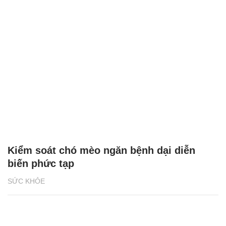
Kiểm soát chó mèo ngăn bệnh dại diễn
biến phức tạp
SỨC KHỎE