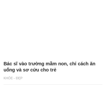
Bác sĩ vào trường mầm non, chỉ cách ăn
uống và sơ cứu cho trẻ
KHỎE - ĐẸP