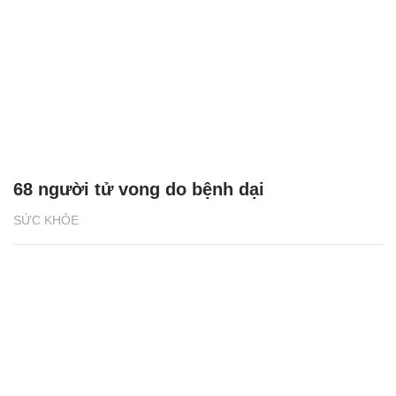
68 người tử vong do bệnh dại
SỨC KHỎE