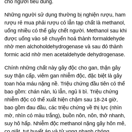
cho người tiêu dùng.
Những người sử dụng thường bị nghiện rượu, ham
rượu rẻ mua phải rượu có lẫn tạp chất là methanol,
uống nhiều có thể gây chết người. Methanol sau khi
được uống vào sẽ chuyển hoá thành formaldehyde
nhờ men alchoholdehydrogenase và sau đó thành
formic acid nhờ men acetaldehyde dehydrogenase.
Chính những chất này gây độc cho gan, thận gây
suy thận cấp, viêm gan nhiễm độc, đặc biệt là gây
toan hóa máu nặng nề. Triệu chứng đầu tiên có thể
bao gồm: chán nản, lú lẫn, ngủ li bì. Triệu chứng
nhiễm độc có thể xuất hiện chậm sau 18-24 giờ,
bao gồm đau đầu, các triệu chứng về thị lực (nhìn
mờ, nhìn có màu trắng), buồn nôn, nôn, thở nhanh,
suy hô hấp. Nhiễm độc methanol nặng gây hôn mê,
co giật, tụt huyết áp và tử vong nhanh chóng.