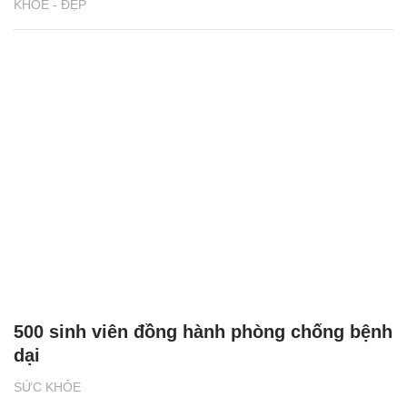
KHỎE - ĐẸP
500 sinh viên đồng hành phòng chống bệnh
dại
SỨC KHỎE