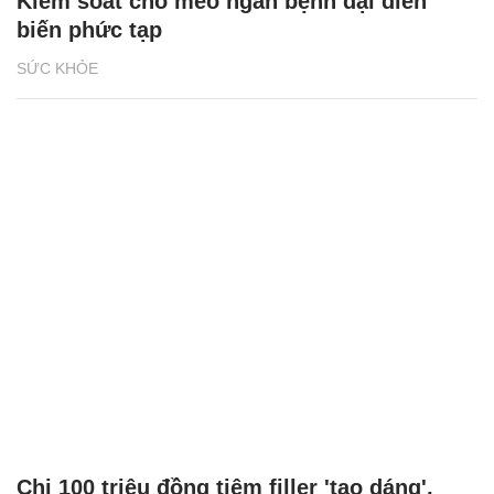
Kiểm soát chó mèo ngăn bệnh dại diễn
biến phức tạp
SỨC KHỎE
Chi 100 triệu đồng tiêm filler 'tạo dáng',