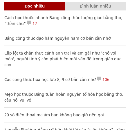
Đọc nhiều
Bình luận nhiều
Cách học thuộc nhanh Bảng công thức lượng giác bằng thơ,
"thần chú"
17
Bảng công thức đạo hàm nguyên hàm cơ bản cần nhớ
Clip lột tả chân thực cảnh anh trai và em gái như 'chó với
mèo', người tinh ý còn phát hiện một vấn đề trong giáo dục
con
Các công thức hóa học lớp 8, 9 cơ bản cần nhớ
106
Mẹo học thuộc Bảng tuần hoàn nguyên tố hóa học bằng thơ,
câu nói vui vẻ
20 số điện thoại ma ám bạn không bao giờ nên gọi
Nguyễn Phương Hằng sở hữu khối tài sản "siêu khủng", từng