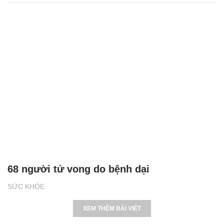
68 người tử vong do bệnh dại
SỨC KHỎE
XEM THÊM BÀI VIẾT