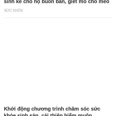
sinh kế cho hộ buôn bán, giết mổ chó mèo
SỨC KHỎE
Khởi động chương trình chăm sóc sức
khỏe sinh sản, cải thiện hiếm muộn