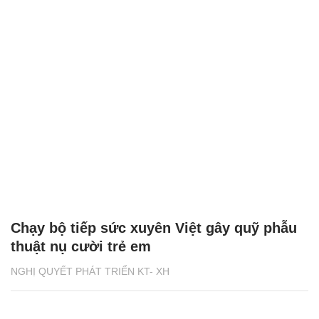
Chạy bộ tiếp sức xuyên Việt gây quỹ phẫu
thuật nụ cười trẻ em
NGHỊ QUYẾT PHÁT TRIỂN KT- XH