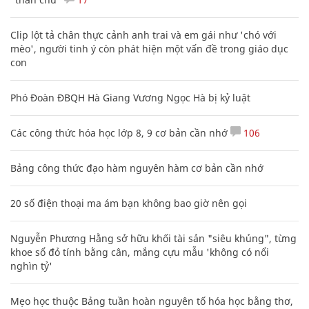
Clip lột tả chân thực cảnh anh trai và em gái như 'chó với
mèo', người tinh ý còn phát hiện một vấn đề trong giáo dục
con
Phó Đoàn ĐBQH Hà Giang Vương Ngọc Hà bị kỷ luật
Các công thức hóa học lớp 8, 9 cơ bản cần nhớ
106
Bảng công thức đạo hàm nguyên hàm cơ bản cần nhớ
20 số điện thoại ma ám bạn không bao giờ nên gọi
Nguyễn Phương Hằng sở hữu khối tài sản "siêu khủng", từng
khoe sổ đỏ tính bằng cân, mắng cựu mẫu 'không có nổi
nghìn tỷ'
Mẹo học thuộc Bảng tuần hoàn nguyên tố hóa học bằng thơ,