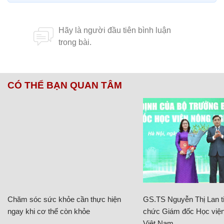
CÓ THỂ BẠN QUAN TÂM
Chăm sóc sức khỏe cần thực hiện
GS.TS Nguyễn Thị Lan ti
ngay khi cơ thể còn khỏe
chức Giám đốc Học viện
Việt Nam