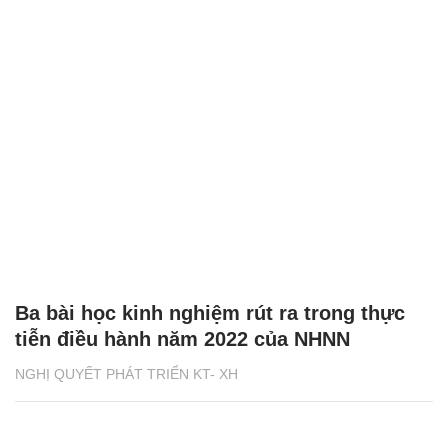
Ba bài học kinh nghiệm rút ra trong thực
tiễn điều hành năm 2022 của NHNN
NGHỊ QUYẾT PHÁT TRIỂN KT- XH