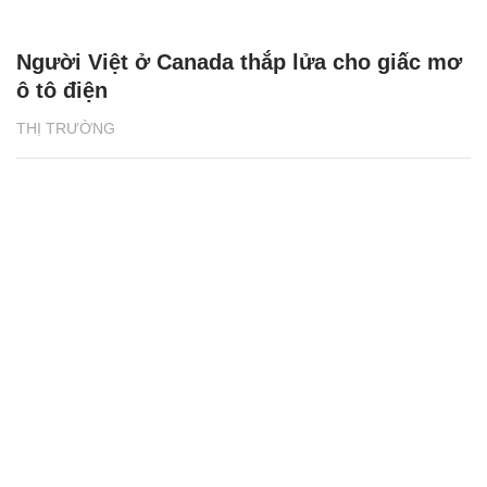
Người Việt ở Canada thắp lửa cho giấc mơ
ô tô điện
THỊ TRƯỜNG