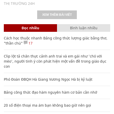
THỊ TRƯỜNG 24H
XEM THÊM BÀI VIẾT
Đọc nhiều
Bình luận nhiều
Cách học thuộc nhanh Bảng công thức lượng giác bằng thơ,
"thần chú"
17
Clip lột tả chân thực cảnh anh trai và em gái như 'chó với
mèo', người tinh ý còn phát hiện một vấn đề trong giáo dục
con
Phó Đoàn ĐBQH Hà Giang Vương Ngọc Hà bị kỷ luật
Bảng công thức đạo hàm nguyên hàm cơ bản cần nhớ
20 số điện thoại ma ám bạn không bao giờ nên gọi