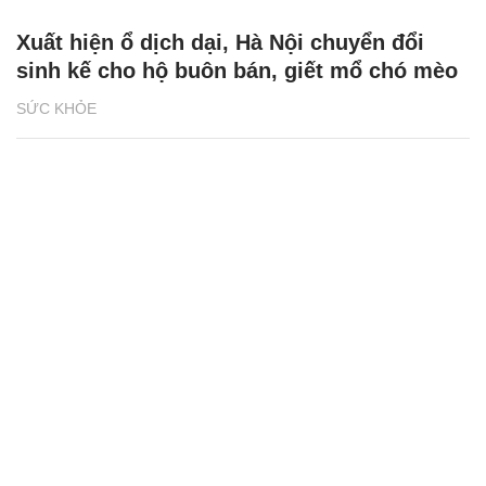
Xuất hiện ổ dịch dại, Hà Nội chuyển đổi
sinh kế cho hộ buôn bán, giết mổ chó mèo
SỨC KHỎE