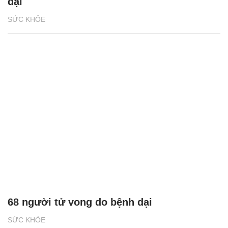
dại
SỨC KHỎE
68 người tử vong do bệnh dại
SỨC KHỎE