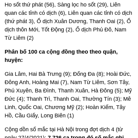
Ho sốt thứ phát (56), Sàng lọc ho sốt (29), Liên
quan các tỉnh có dịch (6), Liên quan các tỉnh có dịch
(thứ phát 3), Ổ dịch Xuân Dương, Thanh Oai (2), Ổ
dịch thôn Mới, Tốt Động (2), Ổ dịch Phú Đô, Nam
Từ Liêm (2)
Phân bố 100 ca cộng đồng theo theo quận,
huyện:
Gia Lâm, Hai Bà Trưng (9); Đống Đa (8); Hoài Đức,
Đông Anh, Hoàng Mai (7), Nam Từ Liêm, Sơn Tây,
Phú Xuyên, Ba Đình, Thanh Xuân, Hà Đông (5); Mỹ
Đức (4); Thanh Trì, Thanh Oai, Thường Tín (3); Mê
Linh, Quốc Oai, Chương Mỹ (2); Hoàn Kiếm, Tây
Hồ, Cầu Giấy, Long Biên (1)
Cộng dồn số mắc tại Hà Nội trong đợt dịch 4 (từ
ngày 27/4/2021):
7.726 ca trong đó số mắc ghi