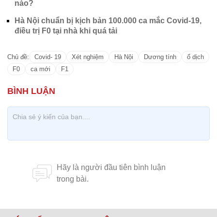
nào?
Hà Nội chuẩn bị kịch bản 100.000 ca mắc Covid-19,
điều trị F0 tại nhà khi quá tải
Chủ đề:
Covid- 19
Xét nghiệm
Hà Nội
Dương tính
ổ dịch
F0
ca mới
F1