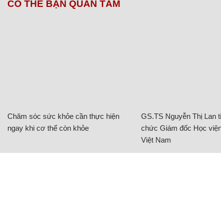
CÓ THỂ BẠN QUAN TÂM
Chăm sóc sức khỏe cần thực hiện
GS.TS Nguyễn Thị Lan ti
ngay khi cơ thể còn khỏe
chức Giám đốc Học viện
Việt Nam