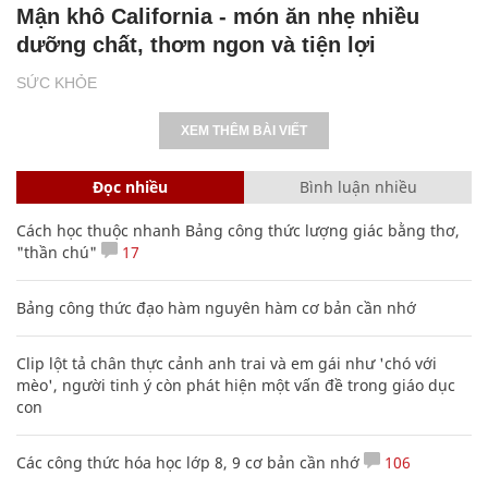
Mận khô California - món ăn nhẹ nhiều
dưỡng chất, thơm ngon và tiện lợi
SỨC KHỎE
XEM THÊM BÀI VIẾT
Đọc nhiều
Bình luận nhiều
Cách học thuộc nhanh Bảng công thức lượng giác bằng thơ,
"thần chú"
17
Bảng công thức đạo hàm nguyên hàm cơ bản cần nhớ
Clip lột tả chân thực cảnh anh trai và em gái như 'chó với
mèo', người tinh ý còn phát hiện một vấn đề trong giáo dục
con
Các công thức hóa học lớp 8, 9 cơ bản cần nhớ
106