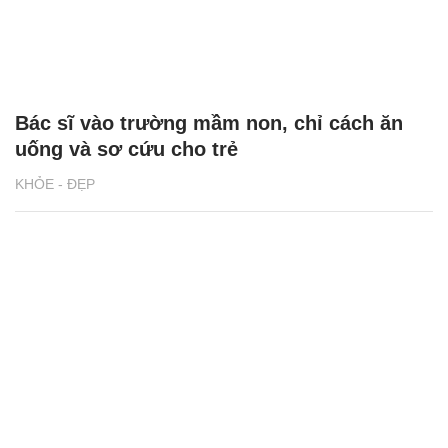
Bác sĩ vào trường mầm non, chỉ cách ăn
uống và sơ cứu cho trẻ
KHỎE - ĐẸP