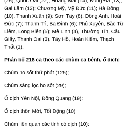
(25); Quốc Oai (22); Hoàng Mai (14); Đống Đa (13);
Gai Lâm (13); Chương Mỹ, Mỹ Đức (11); Hà Đông
(10), Thanh Xuân (9); Sơn Tây (8), Đông Anh, Hoài
Đức (7); Thanh Trì, Ba Đình (6); Phú Xuyên, Bắc Từ
Liêm, Long Biên (5); Mê Linh (4), Thường Tín, Cầu
Giấy, Thanh Oai (3), Tây Hồ, Hoàn Kiếm, Thạch
Thất (1).
Phân bố 218 ca theo các chùm ca bệnh, ổ dịch:
Chùm ho sốt thứ phát (125);
Chùm sàng lọc ho sốt (29);
Ổ dịch Yên Nội, Đồng Quang (19);
Ổ dịch thôn Mới, Tốt Động (10)
Chùm liên quan các tỉnh có dịch (10);