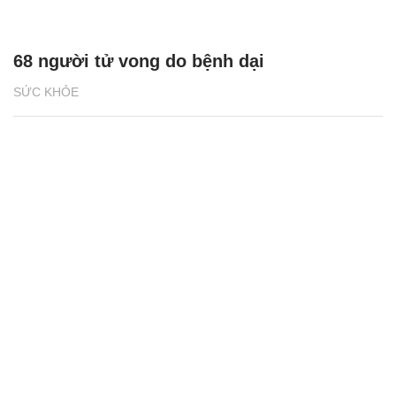
68 người tử vong do bệnh dại
SỨC KHỎE