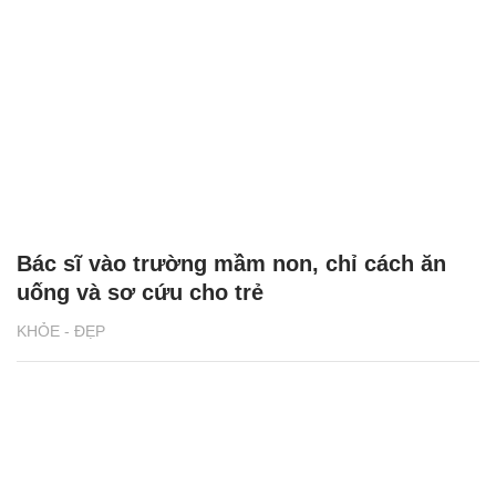
Bác sĩ vào trường mầm non, chỉ cách ăn
uống và sơ cứu cho trẻ
KHỎE - ĐẸP