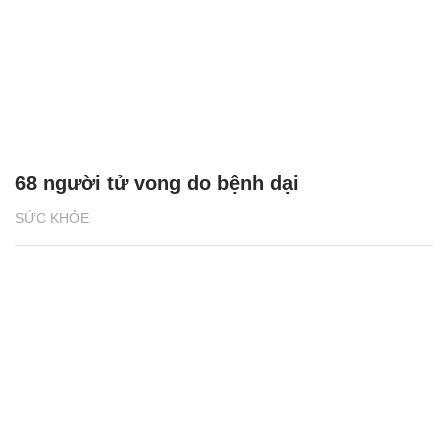
68 người tử vong do bệnh dại
SỨC KHỎE