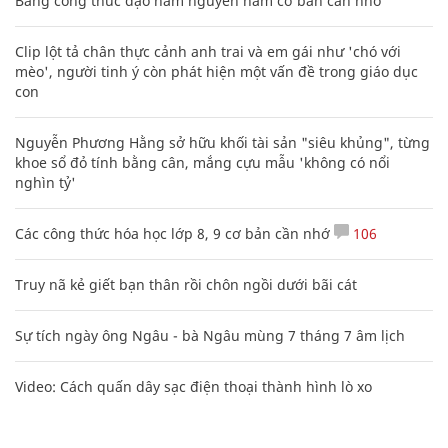
Bảng công thức đạo hàm nguyên hàm cơ bản cần nhớ
Clip lột tả chân thực cảnh anh trai và em gái như 'chó với
mèo', người tinh ý còn phát hiện một vấn đề trong giáo dục
con
Nguyễn Phương Hằng sở hữu khối tài sản "siêu khủng", từng
khoe sổ đỏ tính bằng cân, mắng cựu mẫu 'không có nổi
nghìn tỷ'
Các công thức hóa học lớp 8, 9 cơ bản cần nhớ
106
Truy nã kẻ giết bạn thân rồi chôn ngồi dưới bãi cát
Sự tích ngày ông Ngâu - bà Ngâu mùng 7 tháng 7 âm lịch
Video: Cách quấn dây sạc điện thoại thành hình lò xo