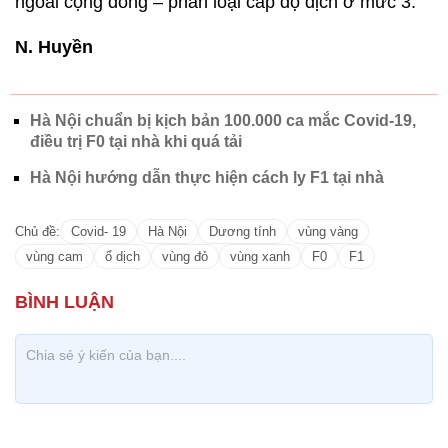
ngoài cộng đồng – phân loại cấp độ dịch ở mức 3.
N. Huyền
Hà Nội chuẩn bị kịch bản 100.000 ca mắc Covid-19,
điều trị F0 tại nhà khi quá tải
Hà Nội hướng dẫn thực hiện cách ly F1 tại nhà
Chủ đề:
Covid- 19
Hà Nội
Dương tính
vùng vàng
vùng cam
ổ dịch
vùng đỏ
vùng xanh
F0
F1