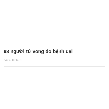
68 người tử vong do bệnh dại
SỨC KHỎE