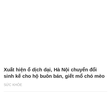
Xuất hiện ổ dịch dại, Hà Nội chuyển đổi
sinh kế cho hộ buôn bán, giết mổ chó mèo
SỨC KHỎE