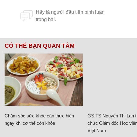
CÓ THỂ BẠN QUAN TÂM
Chăm sóc sức khỏe cần thực hiện
GS.TS Nguyễn Thị Lan ti
ngay khi cơ thể còn khỏe
chức Giám đốc Học viện
Việt Nam