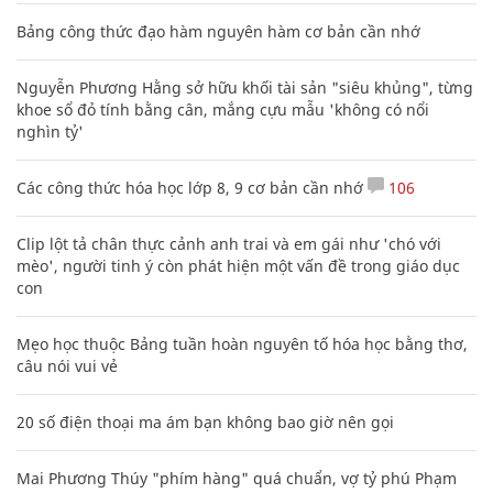
Bảng công thức đạo hàm nguyên hàm cơ bản cần nhớ
Nguyễn Phương Hằng sở hữu khối tài sản "siêu khủng", từng
khoe sổ đỏ tính bằng cân, mắng cựu mẫu 'không có nổi
nghìn tỷ'
Các công thức hóa học lớp 8, 9 cơ bản cần nhớ
106
Clip lột tả chân thực cảnh anh trai và em gái như 'chó với
mèo', người tinh ý còn phát hiện một vấn đề trong giáo dục
con
Mẹo học thuộc Bảng tuần hoàn nguyên tố hóa học bằng thơ,
câu nói vui vẻ
20 số điện thoại ma ám bạn không bao giờ nên gọi
Mai Phương Thúy "phím hàng" quá chuẩn, vợ tỷ phú Phạm