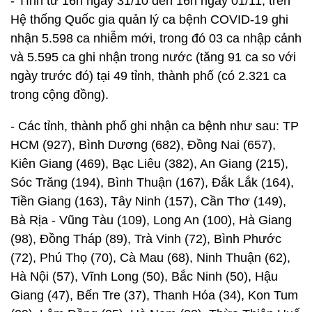
- Tính từ 16h ngày 31/10 đến 16h ngày 01/11, trên
Hệ thống Quốc gia quản lý ca bệnh COVID-19 ghi
nhận 5.598 ca nhiễm mới, trong đó 03 ca nhập cảnh
và 5.595 ca ghi nhận trong nước (tăng 91 ca so với
ngày trước đó) tại 49 tỉnh, thành phố (có 2.321 ca
trong cộng đồng).
- Các tỉnh, thành phố ghi nhận ca bệnh như sau: TP
HCM (927), Bình Dương (682), Đồng Nai (657),
Kiên Giang (469), Bạc Liêu (382), An Giang (215),
Sóc Trăng (194), Bình Thuận (167), Đắk Lắk (164),
Tiền Giang (163), Tây Ninh (157), Cần Thơ (149),
Bà Rịa - Vũng Tàu (109), Long An (100), Hà Giang
(98), Đồng Tháp (89), Trà Vinh (72), Bình Phước
(72), Phú Thọ (70), Cà Mau (68), Ninh Thuận (62),
Hà Nội (57), Vĩnh Long (50), Bắc Ninh (50), Hậu
Giang (47), Bến Tre (37), Thanh Hóa (34), Kon Tum