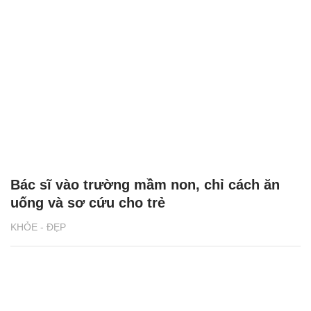
Bác sĩ vào trường mầm non, chỉ cách ăn
uống và sơ cứu cho trẻ
KHỎE - ĐẸP