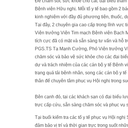
Để chăm sóc sức khỏe cho các đại biểu tham dự
Bệnh viện Hữu nghị. Mỗi tổ y tế bao gồm 2 bác 
kinh nghiệm với đầy đủ phương tiện, thuốc, dụ
Tại đây, 2 chuyên gia cao cấp trong lĩnh vự
Viện trưởng Viện Tim mạch Bệnh viện Bạch 
tích cực đã có mặt và sẵn sàng tư vấn và hỗ tr
PGS.TS Tạ Mạnh Cường, Phó Viện trưởng Việ
chăm sóc và bảo vệ sức khỏe cho các đại bi
dự và trách nhiệm của các cán bộ y tế Bệnh v
trạng quá tải bệnh nhân, song các cán bộ y t
thân để chuyên tâm phục vụ Hội nghị trong su
Bên cạnh đó, tại các khách sạn có đại biểu lưu
trực cấp cứu, sẵn sàng chăm sóc và phục vụ s
Tại buổi kiểm tra các tổ y tế phục vụ Hội nghị
đảm bảo vị trí và thời gian trực trong suốt nh