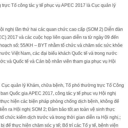
trực Tổ công tác y tế phục vụ APEC 2017 là Cục quản lý
Hội nghị lần thứ hai các quan chức cao cấp (SOM 2) Diễn đàn
C) 2017 và các cuộc họp liên quan diễn ra từ ngày 09 đến
ế hoạch số: 55/KH – BYT nhằm tổ chức và chăm sóc sức khỏe
nước Việt Nam, các đại biểu khách Quốc tế và trong nước
ớc và Quốc tế và Cán bộ nhân viên tham gia phục vụ Hội
Cục quản lý Khám, chữa bệnh, Tổ phó thường trực Tổ Công
Ủy ban Quốc gia APEC 2017, công tác y tế phục vụ Hội nghị
thực hiện các biện pháp phòng chống dịch bệnh, không để
 diễn ra Hội nghị SOM 2; Đảm bảo tốt an toàn vệ sinh thực
 chức kiểm dịch trước và trong thời gian diễn ra Hội nghị.;
 bị để thực hiện chăm sóc y tế; Bố trí các Tổ y tế, bệnh viện