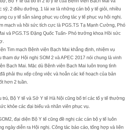
, Bộ Y tế đã bố trí 2 tổ y tế của Bệnh viện Bạch Mai và
sỹ, 2 điều dưỡng, 1 lái xe là những cán bộ y tế giỏi, nhiều
ng cụ y tế sẵn sàng phục vụ công tác y tế phục vụ hội nghị.
c tim mạch và hồi sức tích cực là PGS.TS Tạ Mạnh Cường, Phó
Mai và PGS.TS Đặng Quốc Tuấn- Phó trưởng khoa Hồi sức
ợ.
n Tim mạch Bệnh viện Bạch Mai khẳng định, nhiệm vụ
ểu tham dự Hội nghị SOM 2 và APEC 2017 nói chung là vinh
iện Bạch Mai. Mặc dù Bệnh viện Bạch Mai luôn trong tình
ế đã phải thu xếp công việc và hoẵn các kế hoạch của bản
ốt hơn 2 tuần.
 trú, Bộ Y tế và Sở Y tế Hà Nội cũng bổ trí các tổ y tế thường
ức khỏe các đại biểu và nhân viên phục vụ.
 SOM2, đại diện Bộ Y tế cũng đề nghị các cán bộ y tế luôn
ững ngày diễn ra Hội nghị. Công tác báo cáo, tổng hợp và liên