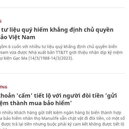
G
 tư liệu quý hiếm khẳng định chủ quyền
đảo Việt Nam
gồm 6 cuốn với nhiều tư liệu quý khẳng định chủ quyền biển
 Nam vừa được Nhà xuất bản TT&TT giới thiệu nhân dịp kỷ niệm
ự kiện Gạc Ma (14/3/1988-14/3/2023).
ỜNG
hoản 'cấm' tiết lộ với người đòi tiền 'gửi
kiệm thành mua bảo hiểm'
i nhiều khách hàng gửi tiết kiệm ngân hàng bị biến thành hợp
 bảo hiểm nhân thọ Manulife vẫn chật vật đi đòi tiền, có một số
 được trả lại tiền nhưng buộc phải ký cam kết không được tiết lộ