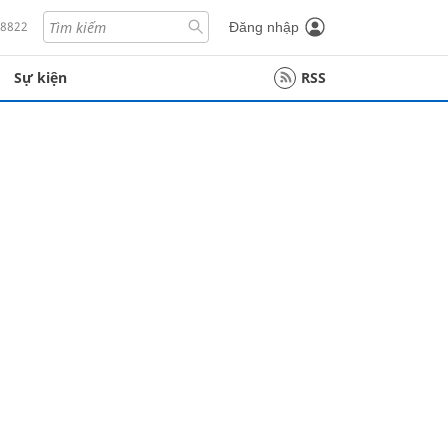
18822
Đăng nhập
Sự kiện
RSS