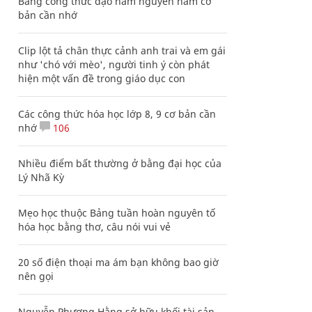
Bảng công thức đạo hàm nguyên hàm cơ
bản cần nhớ
Clip lột tả chân thực cảnh anh trai và em gái
như 'chó với mèo', người tinh ý còn phát
hiện một vấn đề trong giáo dục con
Các công thức hóa học lớp 8, 9 cơ bản cần
nhớ
106
Nhiều điểm bất thường ở bằng đại học của
Lý Nhã Kỳ
Mẹo học thuộc Bảng tuần hoàn nguyên tố
hóa học bằng thơ, câu nói vui vẻ
20 số điện thoại ma ám bạn không bao giờ
nên gọi
Nguyễn Phương Hằng sở hữu khối tài sản