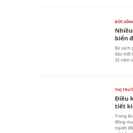
ĐỜI SỐN
Nhiều
biển 
Bộ sách 
đảo Việt
35 năm s
THỊ TRƯ
Điều k
tiết 
Trong kh
đồng mua
người đã