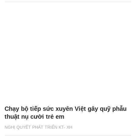
Chạy bộ tiếp sức xuyên Việt gây quỹ phẫu
thuật nụ cười trẻ em
NGHỊ QUYẾT PHÁT TRIỂN KT- XH