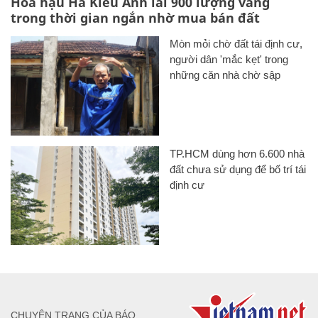
Hoa hậu Hà Kiều Anh lãi 900 lượng vàng
trong thời gian ngắn nhờ mua bán đất
Mòn mỏi chờ đất tái định cư,
người dân 'mắc kẹt' trong
những căn nhà chờ sập
TP.HCM dùng hơn 6.600 nhà
đất chưa sử dụng để bố trí tái
định cư
CHUYÊN TRANG CỦA BÁO