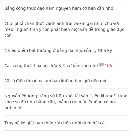
Bảng công thức đạo hàm nguyên hàm cơ bản cần nhớ
Clip lột tả chân thực cảnh anh trai và em gái như 'chó với
mèo', người tinh ý còn phát hiện một vấn đề trong giáo dục
con
Nhiều điểm bất thường ở bằng đại học của Lý Nhã Kỳ
Các công thức hóa học lớp 8, 9 cơ bản cần nhớ
106
20 số điện thoại ma ám bạn không bao giờ nên gọi
Nguyễn Phương Hằng sở hữu khối tài sản "siêu khủng", từng
khoe sổ đỏ tính bằng cân, mắng cựu mẫu 'không có nổi
nghìn tỷ'
Truy nã kẻ giết bạn thân rồi chôn ngồi dưới bãi cát