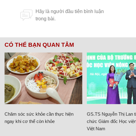
CÓ THỂ BẠN QUAN TÂM
Chăm sóc sức khỏe cần thực hiện
GS.TS Nguyễn Thị Lan ti
ngay khi cơ thể còn khỏe
chức Giám đốc Học viện
Việt Nam