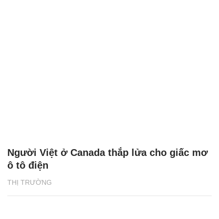
Người Việt ở Canada thắp lửa cho giấc mơ
ô tô điện
THỊ TRƯỜNG