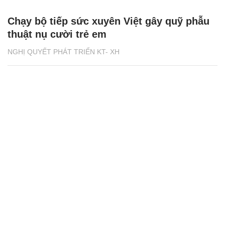
Chạy bộ tiếp sức xuyên Việt gây quỹ phẫu
thuật nụ cười trẻ em
NGHỊ QUYẾT PHÁT TRIỂN KT- XH