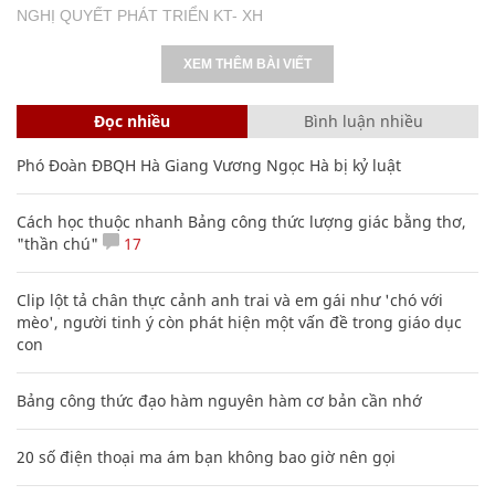
NGHỊ QUYẾT PHÁT TRIỂN KT- XH
XEM THÊM BÀI VIẾT
Đọc nhiều
Bình luận nhiều
Phó Đoàn ĐBQH Hà Giang Vương Ngọc Hà bị kỷ luật
Cách học thuộc nhanh Bảng công thức lượng giác bằng thơ,
"thần chú"
17
Clip lột tả chân thực cảnh anh trai và em gái như 'chó với
mèo', người tinh ý còn phát hiện một vấn đề trong giáo dục
con
Bảng công thức đạo hàm nguyên hàm cơ bản cần nhớ
20 số điện thoại ma ám bạn không bao giờ nên gọi