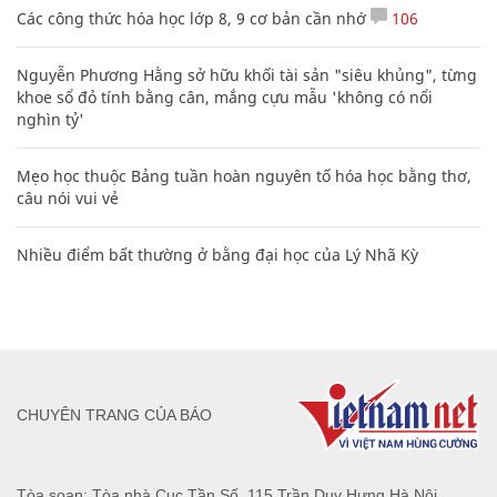
Các công thức hóa học lớp 8, 9 cơ bản cần nhớ
106
Nguyễn Phương Hằng sở hữu khối tài sản "siêu khủng", từng
khoe sổ đỏ tính bằng cân, mắng cựu mẫu 'không có nổi
nghìn tỷ'
Mẹo học thuộc Bảng tuần hoàn nguyên tố hóa học bằng thơ,
câu nói vui vẻ
Nhiều điểm bất thường ở bằng đại học của Lý Nhã Kỳ
CHUYÊN TRANG CỦA BÁO
Tòa soạn: Tòa nhà Cục Tần Số, 115 Trần Duy Hưng Hà Nội