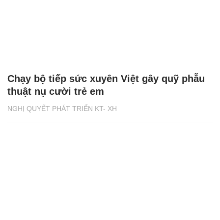
Chạy bộ tiếp sức xuyên Việt gây quỹ phẫu
thuật nụ cười trẻ em
NGHỊ QUYẾT PHÁT TRIỂN KT- XH