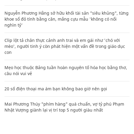
Nguyễn Phương Hằng sở hữu khối tài sản "siêu khủng", từng
khoe sổ đỏ tính bằng cân, mắng cựu mẫu 'không có nổi
nghìn tỷ'
Clip lột tả chân thực cảnh anh trai và em gái như 'chó với
mèo', người tinh ý còn phát hiện một vấn đề trong giáo dục
con
Mẹo học thuộc Bảng tuần hoàn nguyên tố hóa học bằng thơ,
câu nói vui vẻ
20 số điện thoại ma ám bạn không bao giờ nên gọi
Mai Phương Thúy "phím hàng" quá chuẩn, vợ tỷ phú Phạm
Nhật Vượng giành lại vị trí top 5 người giàu nhất