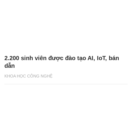
2.200 sinh viên được đào tạo AI, IoT, bán
dẫn
KHOA HỌC CÔNG NGHỆ