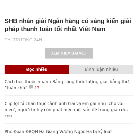
SHB nhận giải Ngân hàng có sáng kiến giải
pháp thanh toán tốt nhất Việt Nam
THỊ TRƯỜNG 24H
XEM THÊM BÀI VIẾT
Đọc nhiều
Bình luận nhiều
Cách học thuộc nhanh Bảng công thức lượng giác bằng thơ,
"thần chú"
17
Clip lột tả chân thực cảnh anh trai và em gái như 'chó với
mèo', người tinh ý còn phát hiện một vấn đề trong giáo dục
con
Phó Đoàn ĐBQH Hà Giang Vương Ngọc Hà bị kỷ luật