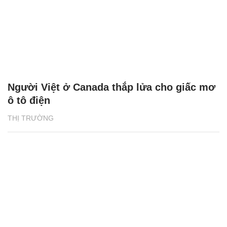
Người Việt ở Canada thắp lửa cho giấc mơ
ô tô điện
THỊ TRƯỜNG