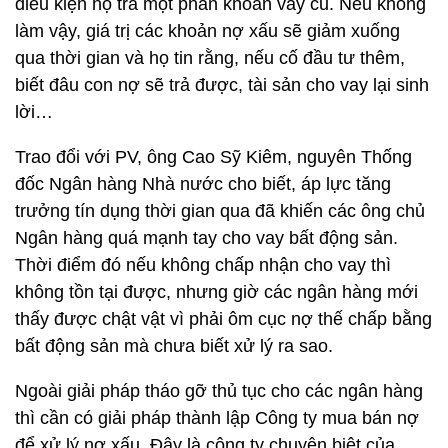
điều kiện họ trả một phần khoản vay cũ. Nếu không
làm vậy, giá trị các khoản nợ xấu sẽ giảm xuống
qua thời gian và họ tin rằng, nếu cố đầu tư thêm,
biết đâu con nợ sẽ trả được, tài sản cho vay lại sinh
lời…
Trao đổi với PV, ông Cao Sỹ Kiêm, nguyên Thống
đốc Ngân hàng Nhà nước cho biết, áp lực tăng
trưởng tín dụng thời gian qua đã khiến các ông chủ
Ngân hàng quá mạnh tay cho vay bất động sản.
Thời điểm đó nếu không chấp nhận cho vay thì
không tồn tại được, nhưng giờ các ngân hàng mới
thấy được chật vật vì phải ôm cục nợ thế chấp bằng
bất động sản mà chưa biết xử lý ra sao.
Ngoài giải pháp tháo gỡ thủ tục cho các ngân hàng
thì cần có giải pháp thành lập Công ty mua bán nợ
để xử lý nợ xấu. Đây là công ty chuyên biệt của