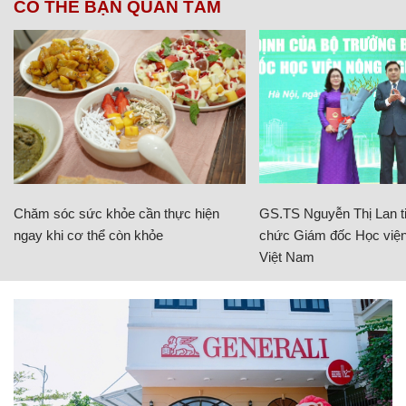
CÓ THỂ BẠN QUAN TÂM
Chăm sóc sức khỏe cần thực hiện
GS.TS Nguyễn Thị Lan ti
ngay khi cơ thể còn khỏe
chức Giám đốc Học viện
Việt Nam